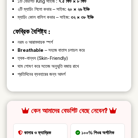
১টি বেডশিট King সাইজ :
৭.৫ ফিট × ৮ ফিট
২টি ম্যাচিং পিলো কভার – সাইজ:
২০ × ২৬ ইঞ্চি
ম্যাচিং কোল বালিশ কভার – সাইজ:
৩২ × ৩৮ ইঞ্চি
ফেব্রিক বৈশিষ্ট্য :
নরম ও আরামদায়ক স্পর্শ
Breathable
– সহজে বাতাস চলাচল করে
ত্বক-বান্ধব (Skin-Friendly)
ঘাম শোষণ করে সতেজ অনুভূতি বজায় রাখে
প্রতিদিনের ব্যবহারের জন্য আদর্শ
কেন আমাদের বেডশিট বেছে নেবেন?
কালার ও ফ্যাব্রিক
১০০% পিওর অর্গানিক