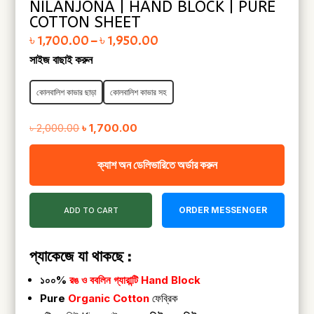
NILANJONA | HAND BLOCK | PURE
COTTON SHEET
Price range: ৳ 1,700.00 through ৳ 1,950.00
৳
1,700.00
–
৳
1,950.00
সাইজ বাছাই করুন
কোলবালিশ কাভার ছাড়া
কোলবালিশ কাভার সহ
Original
Current
৳
2,000.00
৳
1,700.00
price
price
ক্যাশ অন ডেলিভারিতে অর্ডার করুন
was:
is:
৳ 2,000.00.
৳ 1,700.00.
ORDER MESSENGER
ADD TO CART
প্যাকেজে যা থাকছে :
১০০%
রঙ ও ববলিন গ্যারান্টি
Hand Block
Pure
Organic Cotton
ফেব্রিক