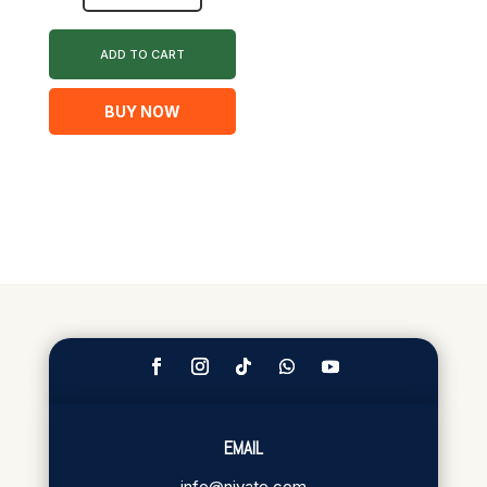
৳ 1,950.00
ADD TO CART
BUY NOW
EMAIL
info@niyate.com