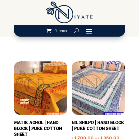
0 Items
MATIR ACHOL | HAND
NIL SHILPO | HAND BLOCK
BLOCK | PURE COTTON
| PURE COTTON SHEET
SHEET
Price
৳
1,700.00
–
৳
1,950.00