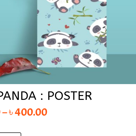
PANDA : POSTER
Price
0
–
৳
400.00
range:
৳ 250.00