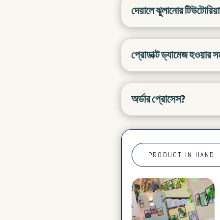
দেয়ালে ঝুলানোর টিউটোরিয়
প্রোডাক্ট ড্যামেজ হওয়ার 
অর্ডার প্রোসেস?
PRODUCT IN HAND