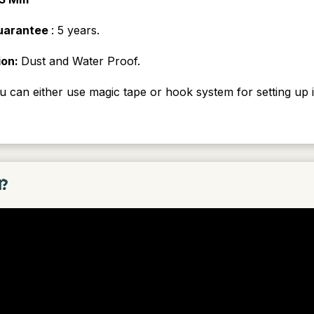
Guarantee
: 5 years.
ion:
Dust and Water Proof.
u can either use magic tape or hook system for setting up i
া?