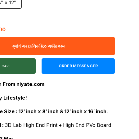
8″ x 12″
through
৳ 400.00
l
Current
00
price
ক্যাশ অন ডেলিভারিতে অর্ডার করুন
is:
00.
৳ 400.00.
ORDER MESSENGER
O CART
r From niyate.com
 Lifestyle!
e Size :
12′ inch x 8′ inch & 12′ inch x 16′ inch.
 :
3D Lab High End Print
+
High End PVc Board
 3 Mm