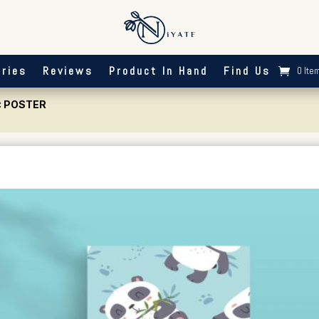
ries
Reviews
Product In Hand
Find Us
0 Ite
: POSTER