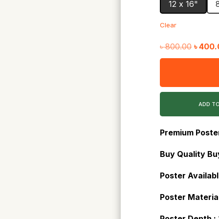
12 x 16"
Clear
Origina
৳
800.00
৳
400.
price
was:
৳ 800.
ADD T
Premium Poste
Buy Quality Buy
Poster Availabl
Poster Material
Poster Depth :