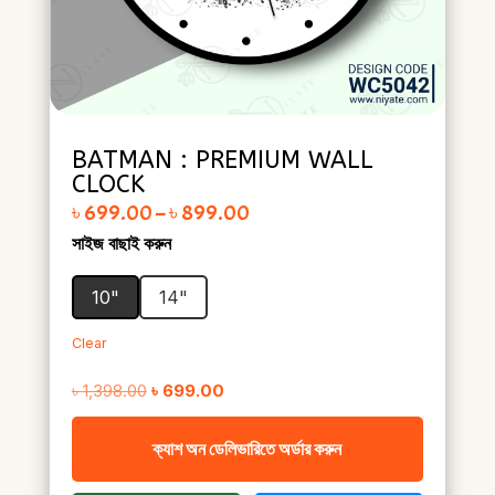
BATMAN : PREMIUM WALL
CLOCK
Price range: ৳ 699.00 through ৳ 899.00
৳
699.00
–
৳
899.00
সাইজ বাছাই করুন
10"
14"
Clear
Original
Current
৳
1,398.00
৳
699.00
price
price
ক্যাশ অন ডেলিভারিতে অর্ডার করুন
was:
is:
৳ 1,398.00.
৳ 699.00.