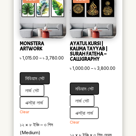
MONSTERA
AYATUL KURSI |
ARTWORK
KALIMA TAYYAB |
SURAH FATEHA –
Price
৳
1,015.00
–
৳
3,780.00
CALLIGRAPHY
range:
Price
৳
1,000.00
–
৳
3,800.00
৳ 1,015.00
range:
মিডিয়াম সেট
through
৳ 1,000.00
মডিয়াম সেট
৳ 3,780.00
লার্জ সেট
through
৳ 3,800.0
লার্জ সেট
এক্সট্রা লার্জ
Clear
এক্সট্রা লার্জ
Clear
১২ × ৮ ইঞ্চি – ৩ পিস
(Medium)
১২ x ৮ ইঞ্চি x ৩ পিস ফ্রেম