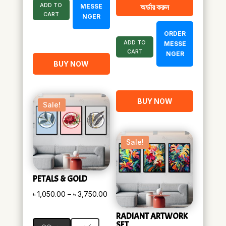
ADD TO
অর্ডার করুন
MESSE
৳ 1,900.00.
৳ 1,080.00.
CART
NGER
ORDER
ADD TO
MESSE
CART
NGER
BUY NOW
BUY NOW
Sale!
Sale!
PETALS & GOLD
Price
৳
1,050.00
–
৳
3,750.00
range:
RADIANT ARTWORK
৳ 1,050.00
SET