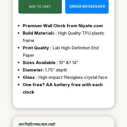
ORDER MESSENGER
ADD TO CART
Premium Wall Clock from Niyate.com
Build Material
s : High Quality TPU plastic
frame
Print Quality
: Lab High-Definition End
Paper
Sizes Available
: 10″ &? 14″
Diameter:
1.75″ depth
Glass
: High-impact Plexiglass crystal face
One free? AA battery free with each
clock
কেন নিয়তি সবার থেকে সেরা?