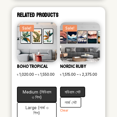
RELATED PRODUCTS
Sale!
Sale!
BOHO TROPICAL
NORDIC RUBY
Price
Price
৳
1,020.00
–
৳
1,550.00
৳
1,515.00
–
৳
2,375.00
range:
range:
৳ 1,020.00
৳ 1,515.00
Medium (মিডিয়াম
মডিয়াম সেট
through
through
৩ পিস)
৳ 1,550.00
৳ 2,375.00
লার্জ সেট
Large (লার্জ ৩
Clear
পিস)