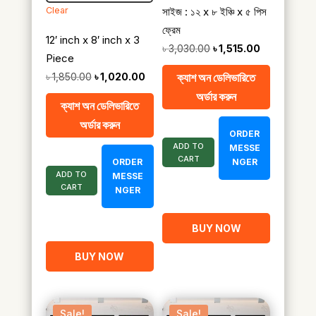
Clear
সাইজ : ১২ x ৮ ইঞ্চি x ৫ পিস
ফ্রেম
12′ inch x 8′ inch x 3
Original
Current
৳
3,030.00
৳
1,515.00
Piece
price
price
Original
Current
ক্যাশ অন ডেলিভারিতে
৳
1,850.00
৳
1,020.00
was:
is:
price
price
অর্ডার করুন
৳ 3,030.00.
৳ 1,515.00.
ক্যাশ অন ডেলিভারিতে
was:
is:
অর্ডার করুন
৳ 1,850.00.
৳ 1,020.00.
ORDER
ADD TO
MESSE
CART
ORDER
NGER
ADD TO
MESSE
CART
NGER
BUY NOW
BUY NOW
Sale!
Sale!