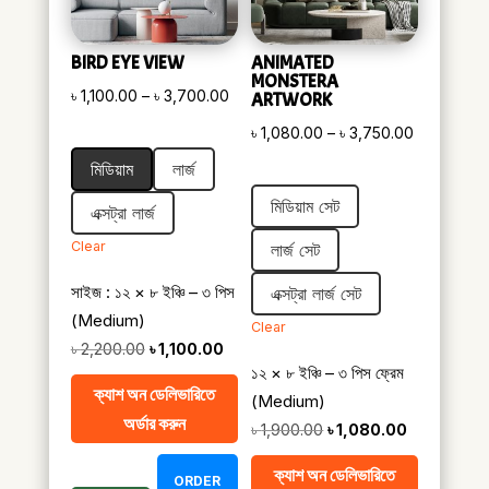
BIRD EYE VIEW
ANIMATED
MONSTERA
Price
৳
1,100.00
–
৳
3,700.00
ARTWORK
range:
Price
৳
1,080.00
–
৳
3,750.00
৳ 1,100.00
range:
মিডিয়াম
লার্জ
through
৳ 1,080.00
মিডিয়াম সেট
৳ 3,700.00
এক্সট্রা লার্জ
through
৳ 3,750.00
Clear
লার্জ সেট
সাইজ : ১২ × ৮ ইঞ্চি – ৩ পিস
এক্সট্রা লার্জ সেট
(Medium)
Clear
Original
Current
৳
2,200.00
৳
1,100.00
১২ × ৮ ইঞ্চি – ৩ পিস ফ্রেম
price
price
ক্যাশ অন ডেলিভারিতে
(Medium)
was:
is:
অর্ডার করুন
Original
Current
৳
1,900.00
৳
1,080.00
৳ 2,200.00.
৳ 1,100.00.
price
price
ক্যাশ অন ডেলিভারিতে
ORDER
was:
is: