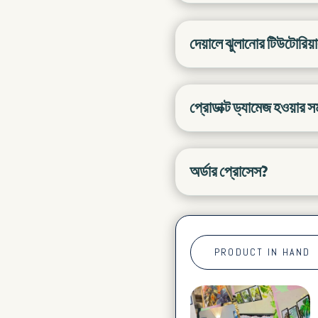
দেয়ালে ঝুলানোর টিউটোরিয়
প্রোডাক্ট ড্যামেজ হওয়ার 
অর্ডার প্রোসেস?
PRODUCT IN HAND