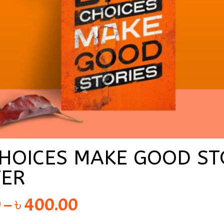
HOICES MAKE GOOD ST
TER
Price
0
–
৳
400.00
range: