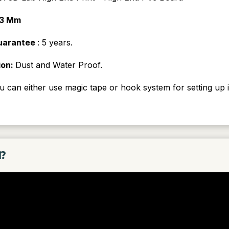
 3 Mm
Guarantee
: 5 years.
ion:
Dust and Water Proof.
u can either use magic tape or hook system for setting up i
া?