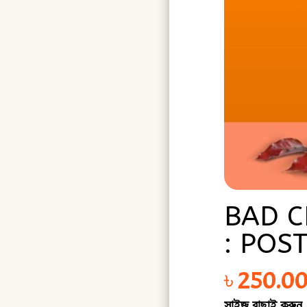
BAD C
: POS
৳
250.0
সাইজ বাছাই করুন