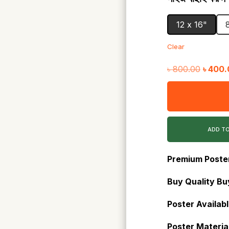
12 x 16"
Clear
Origina
৳
800.00
৳
400.
price
was:
৳ 800.
ADD T
Premium Poste
Buy Quality Buy
Poster Availabl
Poster Material