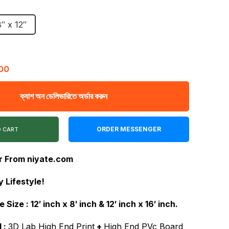
৳ 250.00
8″ x 12″
through
৳ 400.00
l
Current
00
price
ক্যাশ অন ডেলিভারিতে অর্ডার করুন
is:
00.
৳ 400.00.
ORDER MESSENGER
O CART
r From niyate.com
 Lifestyle!
e Size :
12′ inch x 8′ inch & 12′ inch x 16′ inch.
 :
3D Lab High End Print
+
High End PVc Board