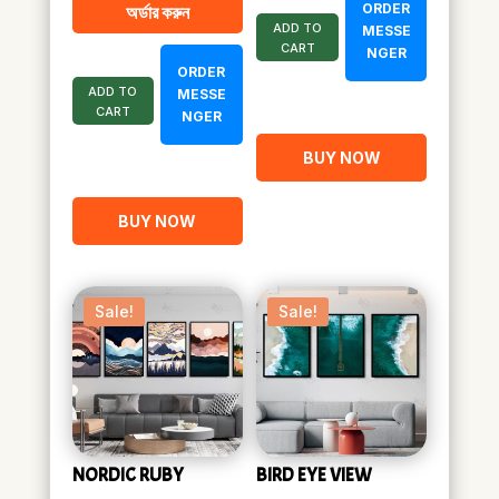
ORDER
অর্ডার করুন
৳ 1,900.00.
৳ 1,080.00.
ADD TO
MESSE
CART
NGER
ORDER
ADD TO
MESSE
CART
NGER
BUY NOW
BUY NOW
Sale!
Sale!
NORDIC RUBY
BIRD EYE VIEW