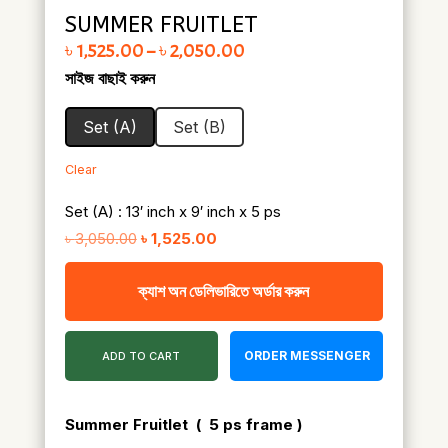
SUMMER FRUITLET
Price range: ৳ 1,525.00 through ৳ 2,050.00
৳
1,525.00
–
৳
2,050.00
সাইজ বাছাই করুন
Set (A)
Set (B)
Clear
Set (A) : 13′ inch x 9′ inch x 5 ps
Original
Current
৳
3,050.00
৳
1,525.00
price
price
ক্যাশ অন ডেলিভারিতে অর্ডার করুন
was:
is:
৳ 3,050.00.
৳ 1,525.00.
ORDER MESSENGER
ADD TO CART
Summer Fruitlet
( 5 ps frame )