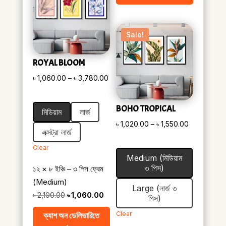
Sale!
ROYAL BLOOM
Price
৳
1,060.00
–
৳
3,780.00
range:
৳ 1,060.00
BOHO TROPICAL
মিডিয়াম
লার্জ
through
Price
৳
1,020.00
–
৳
1,550.00
৳ 3,780.00
এক্সট্রা লার্জ
range:
Clear
৳ 1,020.00
Medium (মিডিয়াম
through
৩ পিস)
১২ × ৮ ইঞ্চি – ৩ পিস ফ্রেম
৳ 1,550.00
(Medium)
Large (লার্জ ৩
Original
Current
৳
2,100.00
৳
1,060.00
পিস)
price
price
Clear
ক্যাশ অন ডেলিভারিতে
was:
is: