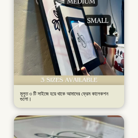
মূলুত ৩ টি সাইজে হয়ে থাকে আমাদের ফ্রেম কালেকশন
গুলো।