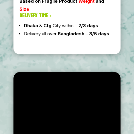
Based on Fragile Product
Weight
and
Size
DELIVERY TIME :
Dhaka
&
Ctg
City within –
2/3 days
Delivery all over
Bangladesh
–
3/5 days