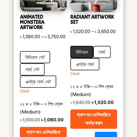
ANIMATED
RADIANT ARTWORK
MONSTERA
SET
ARTWORK
Price
৳
1,020.00
–
৳
3,650.00
Price
৳
1,080.00
–
৳
3,750.00
range:
range:
৳ 1,020.00
মিডিয়াম
লার্জ
৳ 1,080.00
through
মিডিয়াম সেট
through
৳ 3,650.00
এক্সট্রা লার্জ
৳ 3,750.00
লার্জ সেট
Clear
এক্সট্রা লার্জ সেট
১২ × ৮ ইঞ্চি – ৩ পিস ফ্রেম
Clear
(Medium)
Original
Current
৳
1,840.00
৳
1,020.00
১২ × ৮ ইঞ্চি – ৩ পিস ফ্রেম
price
price
(Medium)
ক্যাশ অন ডেলিভারিতে
was:
is:
Original
Current
৳
1,900.00
৳
1,080.00
অর্ডার করুন
৳ 1,840.00.
৳ 1,020.00.
price
price
ক্যাশ অন ডেলিভারিতে
was:
is: