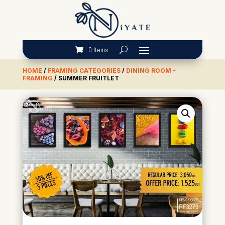
0 Items
HOME
/
FRAMING CATEGORIES
/
DINING ROOM -
FRAMING
/ SUMMER FRUITLET