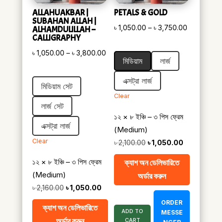
ALLAHUAKBAR |
PETALS & GOLD
SUBAHAN ALLAH |
Price
৳
1,050.00
–
৳
3,750.00
ALHAMDULILLAH –
CALLIGRAPHY
range:
Price
৳
1,050.00
–
৳
3,800.00
৳ 1,050.00
মিডিয়াম
লার্জ
range:
through
৳ 1,050.00
৳ 3,750.00
এক্সট্রা লার্জ
মিডিয়াম সেট
through
Clear
৳ 3,800.00
লার্জ সেট
১২ × ৮ ইঞ্চি – ৩ পিস ফ্রেম
এক্সট্রা লার্জ
(Medium)
Clear
Original
Current
৳
2,100.00
৳
1,050.00
price
price
১২ × ৮ ইঞ্চি – ৩ পিস ফ্রেম
ক্যাশ অন ডেলিভারিতে
was:
is:
(Medium)
অর্ডার করুন
৳ 2,100.00.
৳ 1,050.00.
Original
Current
৳
2,160.00
৳
1,050.00
price
price
ORDER
ক্যাশ অন ডেলিভারিতে
ADD TO
was:
is:
MESSE
অর্ডার করুন
CART