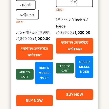
পিস)
৳ 3,800.00
লার্জ সেট
Clear
এক্সট্রা লার্জ
12′ inch x 8′ inch x 3
Clear
Piece
১২ x ৮ ইঞ্চি x ৩ পিস ফ্রেম
Original
Current
৳
1,850.00
৳
1,020.00
Original
Current
৳
1,800.00
৳
1,000.00
price
price
ক্যাশ অন ডেলিভারিতে
price
price
was:
is:
ক্যাশ অন ডেলিভারিতে
অর্ডার করুন
was:
is:
৳ 1,850.00.
৳ 1,020.00.
অর্ডার করুন
৳ 1,800.00.
৳ 1,000.00.
ORDER
ADD TO
MESSE
ORDER
CART
NGER
ADD TO
MESSE
CART
NGER
BUY NOW
BUY NOW