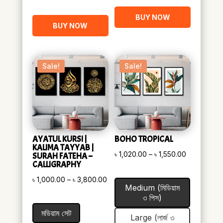
BUY NOW
BUY NOW
Sale!
Sale!
AYATUL KURSI |
BOHO TROPICAL
KALIMA TAYYAB |
Price
৳
1,020.00
–
৳
1,550.00
SURAH FATEHA –
CALLIGRAPHY
range:
Price
৳
1,000.00
–
৳
3,800.00
৳ 1,020.00
Medium (মিডিয়াম
range:
through
৩ পিস)
৳ 1,000.00
৳ 1,550.00
মডিয়াম সেট
Large (লার্জ ৩
through