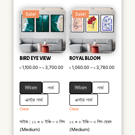
Sale!
Sale!
BIRD EYE VIEW
ROYAL BLOOM
Price
Price
৳
1,100.00
–
৳
3,700.00
৳
1,060.00
–
৳
3,780.00
range:
range:
৳ 1,100.00
৳ 1,060.00
মিডিয়াম
লার্জ
মিডিয়াম
লার্জ
through
through
৳ 3,700.00
৳ 3,780.0
এক্সট্রা লার্জ
এক্সট্রা লার্জ
Clear
Clear
সাইজ : ১২ × ৮ ইঞ্চি – ৩ পিস
১২ × ৮ ইঞ্চি – ৩ পিস ফ্রেম
(Medium)
(Medium)