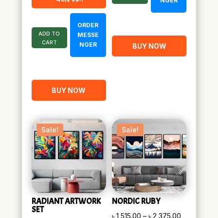
NGER
৳ 2,160.00.
৳ 1,050.00.
ORDER
ADD TO
MESSE
CART
NGER
BUY NOW
BUY NOW
Sale!
Sale!
RADIANT ARTWORK
NORDIC RUBY
SET
Price
৳
1,515.00
–
৳
2,375.00