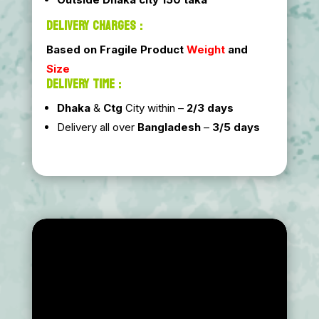
DELIVERY CHARGES :
Based on Fragile Product
Weight
and
Size
DELIVERY TIME :
Dhaka
&
Ctg
City within –
2/3 days
Delivery all over
Bangladesh
–
3/5 days