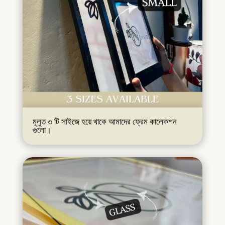
মূলুত ৩ টি সাইজে হয়ে থাকে আমাদের ফ্রেম কালেকশন
গুলো।