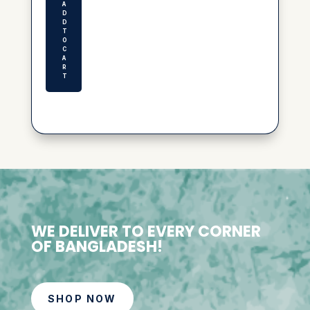
A
D
D
T
O
C
A
R
T
WE DELIVER TO EVERY CORNER
OF BANGLADESH!
SHOP NOW