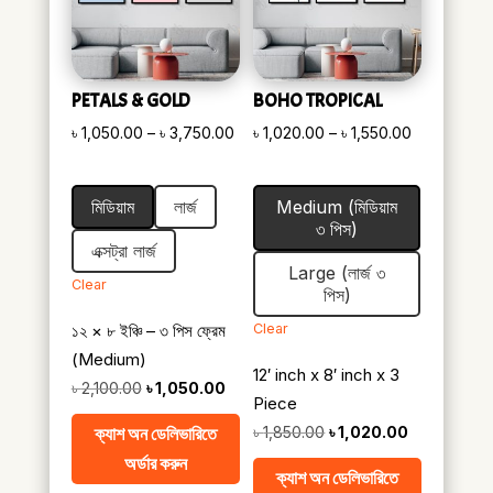
PETALS & GOLD
BOHO TROPICAL
Price
Price
৳
1,050.00
–
৳
3,750.00
৳
1,020.00
–
৳
1,550.00
range:
range:
৳ 1,050.00
৳ 1,020.00
মিডিয়াম
লার্জ
Medium (মিডিয়াম
through
through
৩ পিস)
৳ 3,750.00
৳ 1,550.00
এক্সট্রা লার্জ
Large (লার্জ ৩
Clear
পিস)
১২ × ৮ ইঞ্চি – ৩ পিস ফ্রেম
Clear
(Medium)
12′ inch x 8′ inch x 3
Original
Current
৳
2,100.00
৳
1,050.00
Piece
price
price
Original
Current
ক্যাশ অন ডেলিভারিতে
৳
1,850.00
৳
1,020.00
was:
is:
price
price
অর্ডার করুন
৳ 2,100.00.
৳ 1,050.00.
ক্যাশ অন ডেলিভারিতে
was:
is: