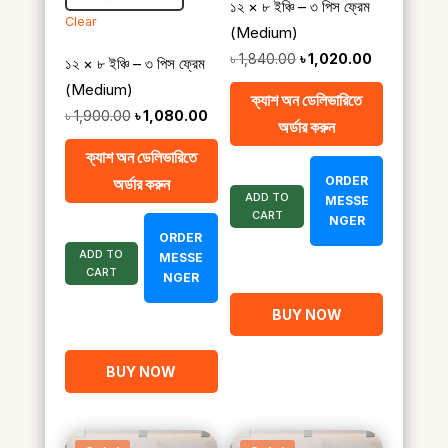
১২ × ৮ ইঞ্চি – ৩ পিস ফ্রেম
Clear
(Medium)
Original
Current
৳
1,840.00
৳
1,020.00
১২ × ৮ ইঞ্চি – ৩ পিস ফ্রেম
price
price
(Medium)
ক্যাশ অন ডেলিভারিতে
was:
is:
Original
Current
৳
1,900.00
৳
1,080.00
অর্ডার করুন
৳ 1,840.00.
৳ 1,020.00.
price
price
ক্যাশ অন ডেলিভারিতে
was:
is:
ORDER
অর্ডার করুন
৳ 1,900.00.
৳ 1,080.00.
ADD TO
MESSE
CART
NGER
ORDER
ADD TO
MESSE
CART
NGER
BUY NOW
BUY NOW