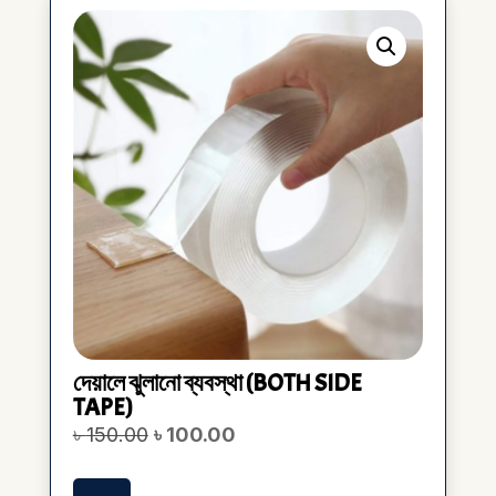
দেয়ালে ঝুলানো ব্যবস্থা (BOTH SIDE
TAPE)
Original
Current
৳
150.00
৳
100.00
price
price
was:
is:
৳ 150.00.
৳ 100.00.