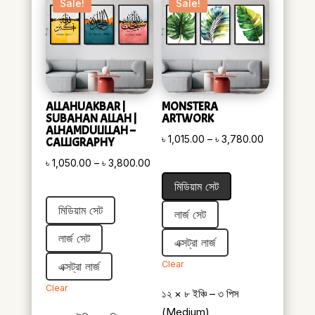
Sale!
Sale!
ALLAHUAKBAR |
MONSTERA
SUBAHAN ALLAH |
ARTWORK
ALHAMDULILLAH –
Price
৳
1,015.00
–
৳
3,780.00
CALLIGRAPHY
range:
Price
৳
1,050.00
–
৳
3,800.00
৳ 1,015.00
range:
মিডিয়াম সেট
through
৳ 1,050.00
মিডিয়াম সেট
৳ 3,780.00
লার্জ সেট
through
৳ 3,800.00
লার্জ সেট
এক্সট্রা লার্জ
Clear
এক্সট্রা লার্জ
Clear
১২ × ৮ ইঞ্চি – ৩ পিস
(Medium)