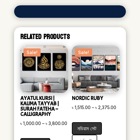
RELATED PRODUCTS
Sale!
Sale!
AYATUL KURSI |
NORDIC RUBY
KALIMA TAYYAB |
Price
৳
1,515.00
–
৳
2,375.00
SURAH FATEHA –
CALLIGRAPHY
range:
Price
৳
1,000.00
–
৳
3,800.00
৳ 1,515.00
মডিয়াম সেট
range:
through
৳ 1,000.00
৳ 2,375.00