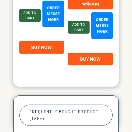
অর্ডার করুন
৳ 1,850.00.
৳ 1,020.00.
ORDER
ADD TO
MESSE
CART
NGER
ORDER
ADD TO
MESSE
CART
NGER
BUY NOW
BUY NOW
FREQUENTLY BOUGHT PRODUCT
(TAPE)