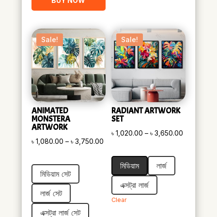
BUY NOW
Sale!
Sale!
ANIMATED
RADIANT ARTWORK
MONSTERA
SET
ARTWORK
Price
৳
1,020.00
–
৳
3,650.00
Price
৳
1,080.00
–
৳
3,750.00
range:
range:
৳ 1,020.00
মিডিয়াম
লার্জ
৳ 1,080.00
through
মিডিয়াম সেট
through
৳ 3,650.00
এক্সট্রা লার্জ
৳ 3,750.00
লার্জ সেট
Clear
এক্সট্রা লার্জ সেট