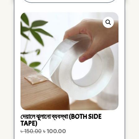
দেয়ালে ঝুলানো ব্যবস্থা (BOTH SIDE
TAPE)
Original
Current
৳
150.00
৳
100.00
price
price