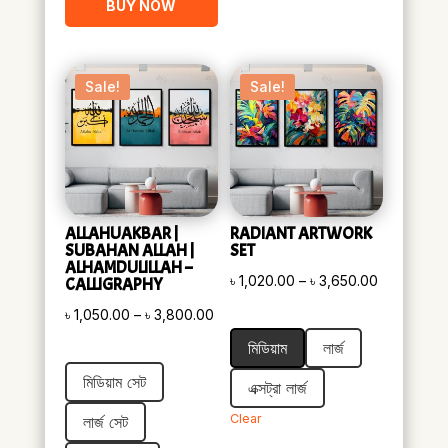
BUY NOW
Sale!
Sale!
ALLAHUAKBAR |
RADIANT ARTWORK
SUBAHAN ALLAH |
SET
ALHAMDULILLAH –
Price
৳
1,020.00
–
৳
3,650.00
CALLIGRAPHY
range:
Price
৳
1,050.00
–
৳
3,800.00
৳ 1,020.00
range:
মিডিয়াম
লার্জ
through
৳ 1,050.00
মিডিয়াম সেট
৳ 3,650.00
এক্সট্রা লার্জ
through
৳ 3,800.00
Clear
লার্জ সেট