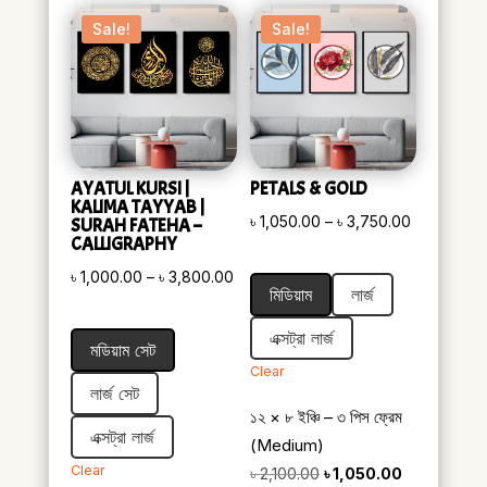
Sale!
Sale!
AYATUL KURSI |
PETALS & GOLD
KALIMA TAYYAB |
Price
৳
1,050.00
–
৳
3,750.00
SURAH FATEHA –
CALLIGRAPHY
range:
Price
৳
1,000.00
–
৳
3,800.00
৳ 1,050.00
মিডিয়াম
লার্জ
range:
through
৳ 1,000.00
৳ 3,750.00
এক্সট্রা লার্জ
মডিয়াম সেট
through
Clear
৳ 3,800.00
লার্জ সেট
১২ × ৮ ইঞ্চি – ৩ পিস ফ্রেম
এক্সট্রা লার্জ
(Medium)
Clear
Original
Current
৳
2,100.00
৳
1,050.00