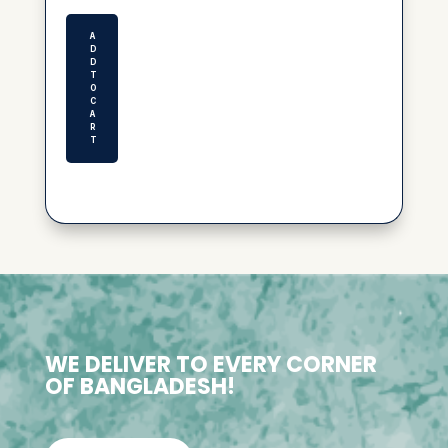
was:
is:
৳ 150.00.
৳ 100.00.
A
D
D
T
O
C
A
R
T
WE DELIVER TO EVERY CORNER
OF BANGLADESH!