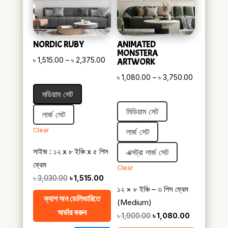
NORDIC RUBY
ANIMATED
MONSTERA
Price
৳
1,515.00
–
৳
2,375.00
ARTWORK
range:
Price
৳
1,080.00
–
৳
3,750.00
৳ 1,515.00
range:
মডিয়াম সেট
through
৳ 1,080.00
মিডিয়াম সেট
৳ 2,375.00
লার্জ সেট
through
৳ 3,750.00
Clear
লার্জ সেট
সাইজ : ১২ x ৮ ইঞ্চি x ৫ পিস
এক্সট্রা লার্জ সেট
ফ্রেম
Clear
Original
Current
৳
3,030.00
৳
1,515.00
১২ × ৮ ইঞ্চি – ৩ পিস ফ্রেম
price
price
ক্যাশ অন ডেলিভারিতে
(Medium)
was:
is:
অর্ডার করুন
Original
Current
৳
1,900.00
৳
1,080.00
৳ 3,030.00.
৳ 1,515.00.