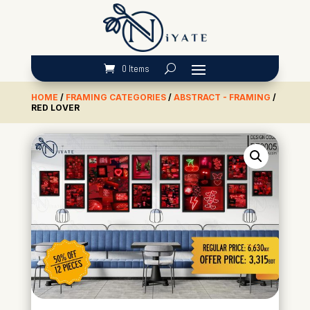
0 Items
HOME
/
FRAMING CATEGORIES
/
ABSTRACT - FRAMING
/
RED LOVER