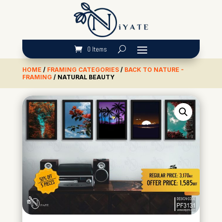
0 Items
HOME
/
FRAMING CATEGORIES
/
BACK TO NATURE -
FRAMING
/ NATURAL BEAUTY