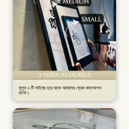
মূলুত ৩ টি সাইজে হয়ে থাকে আমাদের ফ্রেম কালেকশন
গুলো।