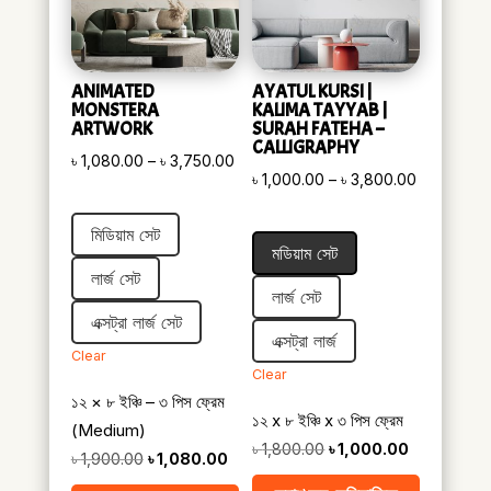
ANIMATED
AYATUL KURSI |
MONSTERA
KALIMA TAYYAB |
ARTWORK
SURAH FATEHA –
CALLIGRAPHY
Price
৳
1,080.00
–
৳
3,750.00
Price
৳
1,000.00
–
৳
3,800.00
range:
range:
৳ 1,080.00
মিডিয়াম সেট
৳ 1,000.00
through
মডিয়াম সেট
through
৳ 3,750.00
লার্জ সেট
৳ 3,800.0
লার্জ সেট
এক্সট্রা লার্জ সেট
এক্সট্রা লার্জ
Clear
Clear
১২ × ৮ ইঞ্চি – ৩ পিস ফ্রেম
১২ x ৮ ইঞ্চি x ৩ পিস ফ্রেম
(Medium)
Original
Current
৳
1,800.00
৳
1,000.00
Original
Current
৳
1,900.00
৳
1,080.00
price
price
price
price