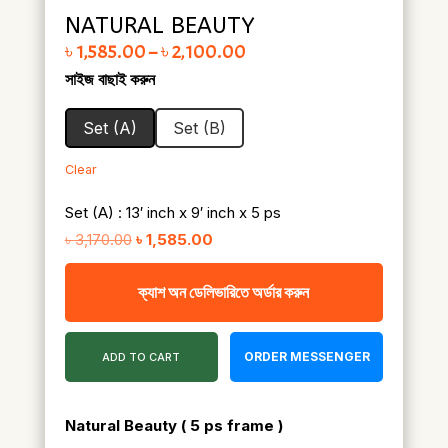
NATURAL BEAUTY
Price range: ৳ 1,585.00 through ৳ 2,100.00
৳
1,585.00
–
৳
2,100.00
সাইজ বাছাই করুন
Set (A)
Set (B)
Clear
Set (A) : 13′ inch x 9′ inch x 5 ps
Original
Current
৳
3,170.00
৳
1,585.00
price
price
ক্যাশ অন ডেলিভারিতে অর্ডার করুন
was:
is:
৳ 3,170.00.
৳ 1,585.00.
ORDER MESSENGER
ADD TO CART
Natural Beauty
( 5 ps frame )