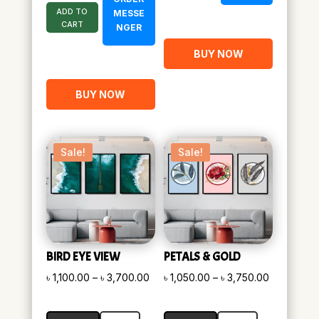
ADD TO
MESSE
CART
NGER
BUY NOW
BUY NOW
Sale!
Sale!
BIRD EYE VIEW
PETALS & GOLD
Price
Price
৳
1,100.00
–
৳
3,700.00
৳
1,050.00
–
৳
3,750.00
range:
range:
৳ 1,100.00
৳ 1,050.00