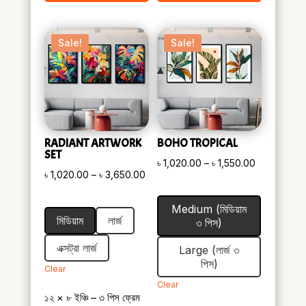
Sale!
Sale!
RADIANT ARTWORK
BOHO TROPICAL
SET
Price
৳
1,020.00
–
৳
1,550.00
Price
৳
1,020.00
–
৳
3,650.00
range:
range:
৳ 1,020.00
Medium (মিডিয়াম
৳ 1,020.00
through
মিডিয়াম
লার্জ
৩ পিস)
through
৳ 1,550.00
৳ 3,650.00
এক্সট্রা লার্জ
Large (লার্জ ৩
পিস)
Clear
Clear
১২ × ৮ ইঞ্চি – ৩ পিস ফ্রেম