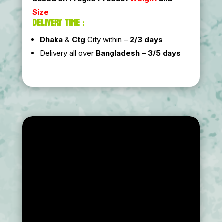
Size
DELIVERY TIME :
Dhaka
&
Ctg
City within –
2/3 days
Delivery all over
Bangladesh
–
3/5 days