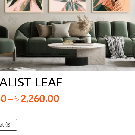
ALIST LEAF
Price
00
–
৳
2,260.00
range:
৳ 1,350.00
et (B)
through