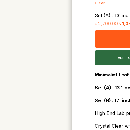
Clear
Set (A) : 13′ inc
Origi
৳
2,700.00
৳
1,3
price
was:
৳ 2,7
ADD T
Minimalist Leaf
Set (A) : 13 ‘ i
Set (B) : 17
‘ in
High End Lab pr
Crystal Clear wi