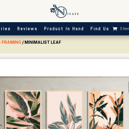
ries
Reviews
Product In Hand
Find Us
0 Ite
- FRAMING
/ MINIMALIST LEAF