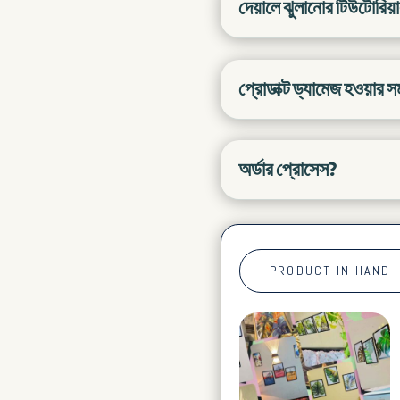
দেয়ালে ঝুলানোর টিউটোরিয়
প্রোডাক্ট ড্যামেজ হওয়ার 
অর্ডার প্রোসেস?
PRODUCT IN HAND