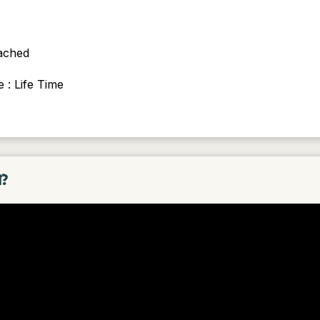
ached
 : Life Time
া?