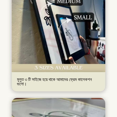
মূলুত ৩ টি সাইজে হয়ে থাকে আমাদের ফ্রেম কালেকশন
গুলো।