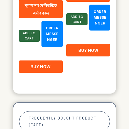
price
price
ক্যাশ অন ডেলিভারিতে
was:
is:
ORDER
অর্ডার করুন
৳ 1,830.00.
৳ 1,015.00.
ADD TO
MESSE
CART
NGER
ORDER
ADD TO
MESSE
CART
NGER
BUY NOW
BUY NOW
FREQUENTLY BOUGHT PRODUCT
(TAPE)