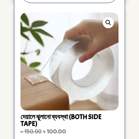
দেয়ালে ঝুলানো ব্যবস্থা (BOTH SIDE
TAPE)
Original
Current
৳
150.00
৳
100.00
price
price