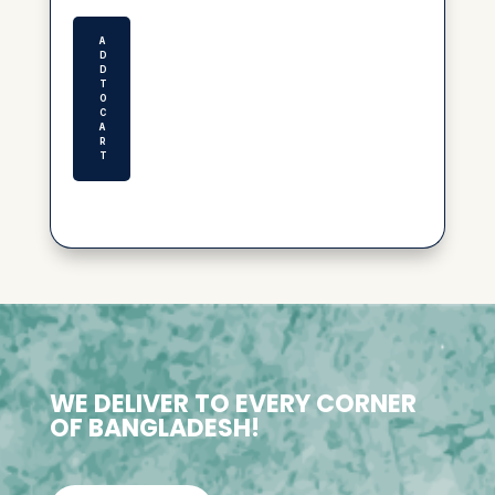
was:
is:
৳ 150.00.
৳ 100.00.
A
D
D
T
O
C
A
R
T
WE DELIVER TO EVERY CORNER
OF BANGLADESH!