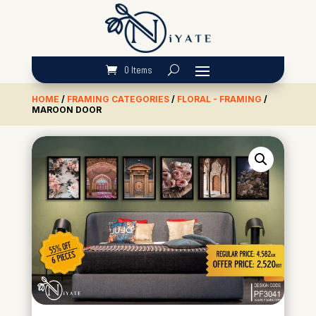
0 Items
HOME
/
FRAMING CATEGORIES
/
FLORAL - FRAMING
/
MAROON DOOR