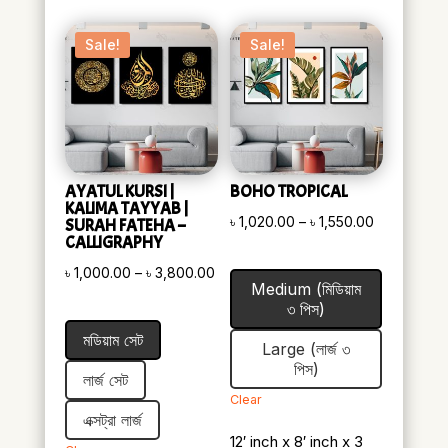
Sale!
Sale!
AYATUL KURSI |
BOHO TROPICAL
KALIMA TAYYAB |
Price
৳
1,020.00
–
৳
1,550.00
SURAH FATEHA –
CALLIGRAPHY
range:
Price
৳
1,000.00
–
৳
3,800.00
৳ 1,020.00
Medium (মিডিয়াম
range:
through
৩ পিস)
৳ 1,000.00
৳ 1,550.00
মডিয়াম সেট
Large (লার্জ ৩
through
পিস)
৳ 3,800.00
লার্জ সেট
Clear
এক্সট্রা লার্জ
12′ inch x 8′ inch x 3