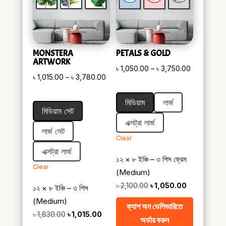
MONSTERA
PETALS & GOLD
ARTWORK
Price
৳
1,050.00
–
৳
3,750.00
Price
৳
1,015.00
–
৳
3,780.00
range:
range:
৳ 1,050.00
মিডিয়াম
লার্জ
৳ 1,015.00
through
মিডিয়াম সেট
through
৳ 3,750.00
এক্সট্রা লার্জ
৳ 3,780.00
লার্জ সেট
Clear
এক্সট্রা লার্জ
১২ × ৮ ইঞ্চি – ৩ পিস ফ্রেম
Clear
(Medium)
Original
Current
৳
2,100.00
৳
1,050.00
১২ × ৮ ইঞ্চি – ৩ পিস
price
price
(Medium)
ক্যাশ অন ডেলিভারিতে
was:
is:
Original
Current
৳
1,830.00
৳
1,015.00
অর্ডার করুন
৳ 2,100.00.
৳ 1,050.00.