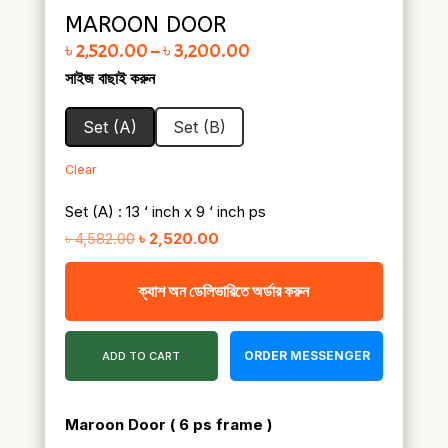
MAROON DOOR
Price range: ৳ 2,520.00 through ৳ 3,200.00
৳
2,520.00
–
৳
3,200.00
সাইজ বাছাই করুন
Set (A)
Set (B)
Clear
Set (A) : 13 ‘ inch x 9 ‘ inch ps
Original
Current
৳
4,582.00
৳
2,520.00
price
price
ক্যাশ অন ডেলিভারিতে অর্ডার করুন
was:
is:
৳ 4,582.00.
৳ 2,520.00.
ORDER MESSENGER
ADD TO CART
Maroon Door
( 6 ps frame )