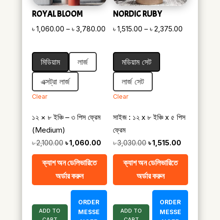
ROYAL BLOOM
NORDIC RUBY
Price
Price
৳
1,060.00
–
৳
3,780.00
৳
1,515.00
–
৳
2,375.00
range:
range:
৳ 1,060.00
৳ 1,515.00
মিডিয়াম
লার্জ
মডিয়াম সেট
through
through
৳ 3,780.00
৳ 2,375.00
এক্সট্রা লার্জ
লার্জ সেট
Clear
Clear
১২ × ৮ ইঞ্চি – ৩ পিস ফ্রেম
সাইজ : ১২ x ৮ ইঞ্চি x ৫ পিস
(Medium)
ফ্রেম
Original
Current
Original
Current
৳
2,100.00
৳
1,060.00
৳
3,030.00
৳
1,515.00
price
price
price
price
ক্যাশ অন ডেলিভারিতে
ক্যাশ অন ডেলিভারিতে
was:
is:
was:
is:
অর্ডার করুন
অর্ডার করুন
৳ 2,100.00.
৳ 1,060.00.
৳ 3,030.00.
৳ 1,515.00.
ORDER
ORDER
ADD TO
ADD TO
MESSE
MESSE
CART
CART