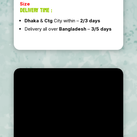
Size
DELIVERY TIME :
Dhaka
&
Ctg
City within –
2/3 days
Delivery all over
Bangladesh
–
3/5 days