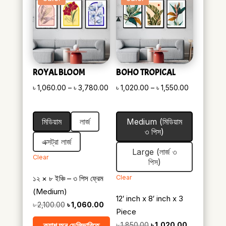
ROYAL BLOOM
BOHO TROPICAL
Price
Price
৳
1,060.00
–
৳
3,780.00
৳
1,020.00
–
৳
1,550.00
range:
range:
৳ 1,060.00
৳ 1,020.00
মিডিয়াম
লার্জ
Medium (মিডিয়াম
through
through
৩ পিস)
৳ 3,780.00
৳ 1,550.00
এক্সট্রা লার্জ
Large (লার্জ ৩
Clear
পিস)
১২ × ৮ ইঞ্চি – ৩ পিস ফ্রেম
Clear
(Medium)
12′ inch x 8′ inch x 3
Original
Current
৳
2,100.00
৳
1,060.00
Piece
price
price
Original
Current
ক্যাশ অন ডেলিভারিতে
৳
1,850.00
৳
1,020.00