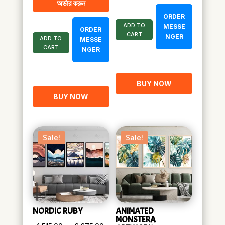
অর্ডার করুন
৳ 2,160.00.
৳ 1,050.00.
ORDER
ADD TO
MESSE
ORDER
CART
NGER
ADD TO
MESSE
CART
NGER
BUY NOW
BUY NOW
Sale!
Sale!
NORDIC RUBY
ANIMATED
MONSTERA