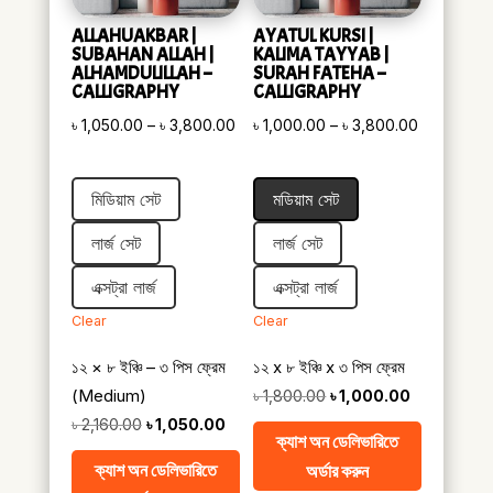
ALLAHUAKBAR |
AYATUL KURSI |
SUBAHAN ALLAH |
KALIMA TAYYAB |
ALHAMDULILLAH –
SURAH FATEHA –
CALLIGRAPHY
CALLIGRAPHY
Price
Price
৳
1,050.00
–
৳
3,800.00
৳
1,000.00
–
৳
3,800.00
range:
range:
৳ 1,050.00
৳ 1,000.00
মিডিয়াম সেট
মডিয়াম সেট
through
through
৳ 3,800.00
৳ 3,800.0
লার্জ সেট
লার্জ সেট
এক্সট্রা লার্জ
এক্সট্রা লার্জ
Clear
Clear
১২ × ৮ ইঞ্চি – ৩ পিস ফ্রেম
১২ x ৮ ইঞ্চি x ৩ পিস ফ্রেম
(Medium)
Original
Current
৳
1,800.00
৳
1,000.00
Original
Current
price
price
৳
2,160.00
৳
1,050.00
ক্যাশ অন ডেলিভারিতে
price
price
was:
is:
ক্যাশ অন ডেলিভারিতে
অর্ডার করুন
was:
is:
৳ 1,800.00.
৳ 1,000.00.