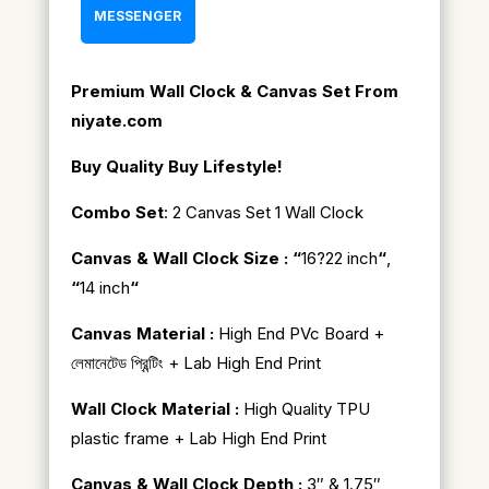
MESSENGER
Premium Wall Clock & Canvas Set From
niyate.com
Buy Quality Buy Lifestyle!
Combo Set
: 2 Canvas Set 1 Wall Clock
Canvas & Wall Clock Size : “
16?22 inch
“
,
“
14 inch
“
Canvas Material :
High End PVc Board +
লেমানেটেড প্রিন্টিং + Lab High End Print
Wall Clock Material :
High Quality TPU
plastic frame + Lab High End Print
Canvas & Wall Clock Depth :
3″ & 1.75″