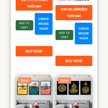
was:
is:
price
price
অর্ডার করুন
৳ 2,100.00.
৳ 1,060.00.
ক্যাশ অন ডেলিভারিতে
was:
is:
অর্ডার করুন
৳ 1,850.00.
৳ 1,020.00.
ORDER
ADD TO
MESSE
CART
NGER
ORDER
ADD TO
MESSE
CART
NGER
BUY NOW
BUY NOW
Sale!
Sale!