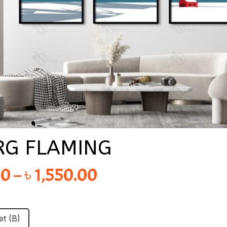
RG FLAMING
Price
00
–
৳
1,550.00
range:
৳ 1,075.00
et (B)