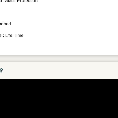
th Glass Protection
ached
 : Life Time
া?