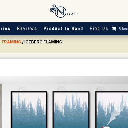
ries
Reviews
Product In Hand
Find Us
0 Ite
- FRAMING
/ ICEBERG FLAMING