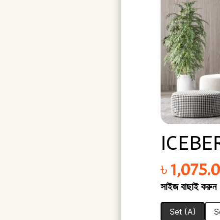
ICEBE
৳
1,075.
সাইজ বাছাই করুন
Set (A)
S