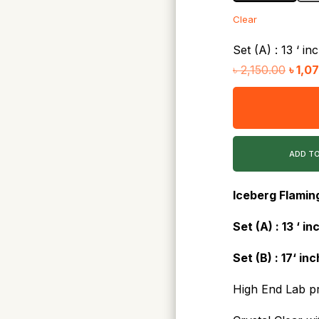
Clear
Set (A) : 13 ‘ in
Origin
৳
2,150.00
৳
1,0
price
was:
৳ 2,15
ADD T
Iceberg Flami
Set (A) : 13 ‘ in
Set (B) : 17
‘ inc
High End Lab pr