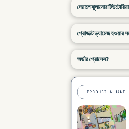
দেয়ালে ঝুলানোর টিউটোরিয়
প্রোডাক্ট ড্যামেজ হওয়ার 
অর্ডার প্রোসেস?
PRODUCT IN HAND