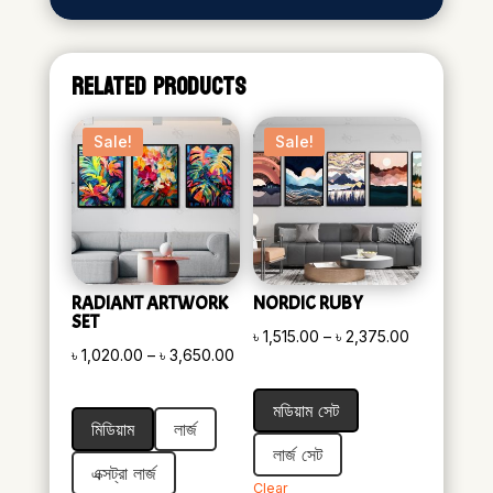
RELATED PRODUCTS
Sale!
Sale!
RADIANT ARTWORK
NORDIC RUBY
SET
Price
৳
1,515.00
–
৳
2,375.00
Price
৳
1,020.00
–
৳
3,650.00
range:
range:
৳ 1,515.00
মডিয়াম সেট
৳ 1,020.00
through
মিডিয়াম
লার্জ
through
৳ 2,375.00
লার্জ সেট
৳ 3,650.00
এক্সট্রা লার্জ
Clear