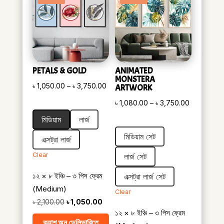
PETALS & GOLD
ANIMATED
MONSTERA
Price
৳
1,050.00
–
৳
3,750.00
ARTWORK
range:
Price
৳
1,080.00
–
৳
3,750.00
৳ 1,050.00
range:
মিডিয়াম
লার্জ
through
৳ 1,080.00
মিডিয়াম সেট
৳ 3,750.00
এক্সট্রা লার্জ
through
৳ 3,750.00
Clear
লার্জ সেট
১২ × ৮ ইঞ্চি – ৩ পিস ফ্রেম
এক্সট্রা লার্জ সেট
(Medium)
Clear
Original
Current
৳
2,100.00
৳
1,050.00
১২ × ৮ ইঞ্চি – ৩ পিস ফ্রেম
price
price
ক্যাশ অন ডেলিভারিতে