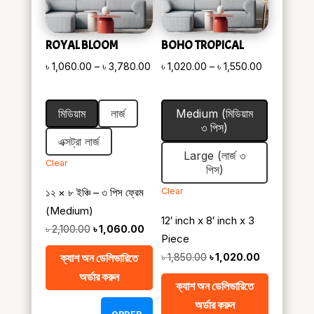
ROYAL BLOOM
BOHO TROPICAL
Price
Price
৳
1,060.00
–
৳
3,780.00
৳
1,020.00
–
৳
1,550.00
range:
range:
৳ 1,060.00
৳ 1,020.00
মিডিয়াম
লার্জ
Medium (মিডিয়াম
through
through
৩ পিস)
৳ 3,780.00
৳ 1,550.00
এক্সট্রা লার্জ
Large (লার্জ ৩
Clear
পিস)
১২ × ৮ ইঞ্চি – ৩ পিস ফ্রেম
Clear
(Medium)
12′ inch x 8′ inch x 3
Original
Current
৳
2,100.00
৳
1,060.00
Piece
price
price
Original
Current
ক্যাশ অন ডেলিভারিতে
৳
1,850.00
৳
1,020.00
was:
is:
price
price
অর্ডার করুন
৳ 2,100.00.
৳ 1,060.00.
ক্যাশ অন ডেলিভারিতে
was:
is:
অর্ডার করুন
৳ 1,850.00.
৳ 1,020.00.