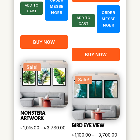
ORDER
ADD TO
MESSE
CART
NGER
ORDER
ADD TO
MESSE
CART
NGER
BUY NOW
BUY NOW
Sale!
Sale!
MONSTERA
ARTWORK
BIRD EYE VIEW
Price
৳
1,015.00
–
৳
3,780.00
Price
৳
1,100.00
–
৳
3,700.00
range: