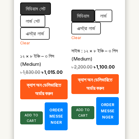
range:
৳ 1,015.00
মিডিয়াম সেট
৳ 1,100.00
through
মিডিয়াম
লার্জ
through
৳ 3,780.00
লার্জ সেট
৳ 3,700.00
এক্সট্রা লার্জ
এক্সট্রা লার্জ
Clear
Clear
সাইজ : ১২ × ৮ ইঞ্চি – ৩ পিস
১২ × ৮ ইঞ্চি – ৩ পিস
(Medium)
(Medium)
Original
Current
৳
2,200.00
৳
1,100.00
Original
Current
৳
1,830.00
৳
1,015.00
price
price
ক্যাশ অন ডেলিভারিতে
price
price
was:
is:
ক্যাশ অন ডেলিভারিতে
অর্ডার করুন
was:
is:
৳ 2,200.00.
৳ 1,100.00.
অর্ডার করুন
৳ 1,830.00.
৳ 1,015.00.
ORDER
ORDER
ADD TO
MESSE
ADD TO
CART
MESSE
NGER
CART
NGER