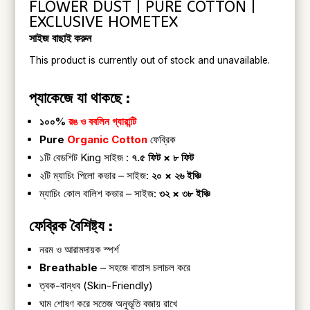
FLOWER DUST | PURE COTTON |
EXCLUSIVE HOMETEX
সাইজ বাছাই করুন
This product is currently out of stock and unavailable.
প্যাকেজে যা থাকছে :
১০০%
রঙ ও ববলিন গ্যারান্টি
Pure
Organic Cotton
ফেব্রিক
১টি বেডশিট King সাইজ :
৭.৫ ফিট × ৮ ফিট
২টি ম্যাচিং পিলো কভার – সাইজ:
২০ × ২৬ ইঞ্চি
ম্যাচিং কোল বালিশ কভার – সাইজ:
৩২ × ৩৮ ইঞ্চি
ফেব্রিক বৈশিষ্ট্য :
নরম ও আরামদায়ক স্পর্শ
Breathable
– সহজে বাতাস চলাচল করে
ত্বক-বান্ধব (Skin-Friendly)
ঘাম শোষণ করে সতেজ অনুভূতি বজায় রাখে