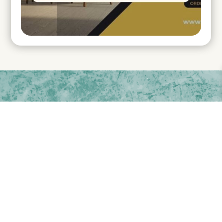
WE DELIVER TO EVERY CORNER OF
BANGLADESH!
SHOP NOW
SEE OUR REVIEWS