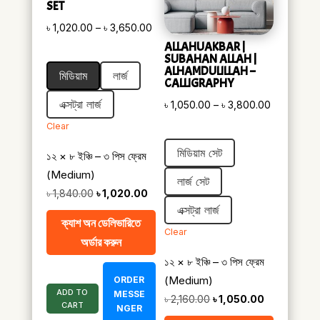
SET
Price
৳
1,020.00
–
৳
3,650.00
range:
ALLAHUAKBAR |
SUBAHAN ALLAH |
৳ 1,020.00
ALHAMDULILLAH –
মিডিয়াম
লার্জ
CALLIGRAPHY
through
৳ 3,650.00
এক্সট্রা লার্জ
Price
৳
1,050.00
–
৳
3,800.00
range:
Clear
৳ 1,050.00
মিডিয়াম সেট
১২ × ৮ ইঞ্চি – ৩ পিস ফ্রেম
through
(Medium)
৳ 3,800.00
লার্জ সেট
Original
Current
৳
1,840.00
৳
1,020.00
এক্সট্রা লার্জ
price
price
ক্যাশ অন ডেলিভারিতে
was:
is:
Clear
অর্ডার করুন
৳ 1,840.00.
৳ 1,020.00.
১২ × ৮ ইঞ্চি – ৩ পিস ফ্রেম
(Medium)
ORDER
ADD TO
MESSE
Original
Current
৳
2,160.00
৳
1,050.00
CART
NGER
price
price