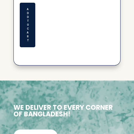
was:
is:
৳ 150.00.
৳ 100.00.
A
D
D
T
O
C
A
R
T
WE DELIVER TO EVERY CORNER
OF BANGLADESH!