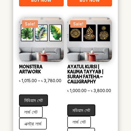
BUY NOW
BUY NOW
Sale!
Sale!
MONSTERA
AYATUL KURSI |
ARTWORK
KALIMA TAYYAB |
SURAH FATEHA –
Price
৳
1,015.00
–
৳
3,780.00
CALLIGRAPHY
range:
Price
৳
1,000.00
–
৳
3,800.00
৳ 1,015.00
range:
মিডিয়াম সেট
through
৳ 1,000.00
মডিয়াম সেট
৳ 3,780.00
লার্জ সেট
through
৳ 3,800.0
লার্জ সেট
এক্সট্রা লার্জ