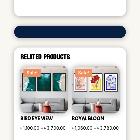
RELATED PRODUCTS
Sale!
Sale!
BIRD EYE VIEW
ROYAL BLOOM
Price
Price
৳
1,100.00
–
৳
3,700.00
৳
1,060.00
–
৳
3,780.00
range:
range: