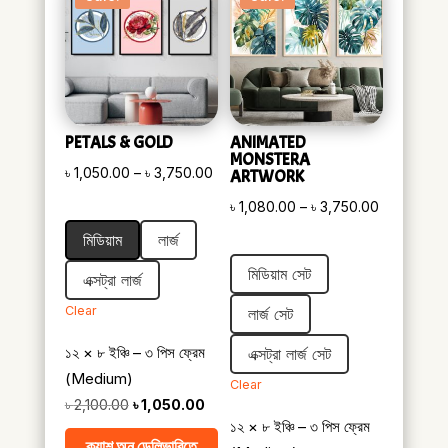
PETALS & GOLD
ANIMATED
MONSTERA
Price
৳
1,050.00
–
৳
3,750.00
ARTWORK
range:
Price
৳
1,080.00
–
৳
3,750.00
৳ 1,050.00
range:
মিডিয়াম
লার্জ
through
৳ 1,080.00
মিডিয়াম সেট
৳ 3,750.00
এক্সট্রা লার্জ
through
৳ 3,750.00
Clear
লার্জ সেট
১২ × ৮ ইঞ্চি – ৩ পিস ফ্রেম
এক্সট্রা লার্জ সেট
(Medium)
Clear
Original
Current
৳
2,100.00
৳
1,050.00
১২ × ৮ ইঞ্চি – ৩ পিস ফ্রেম
price
price
ক্যাশ অন ডেলিভারিতে