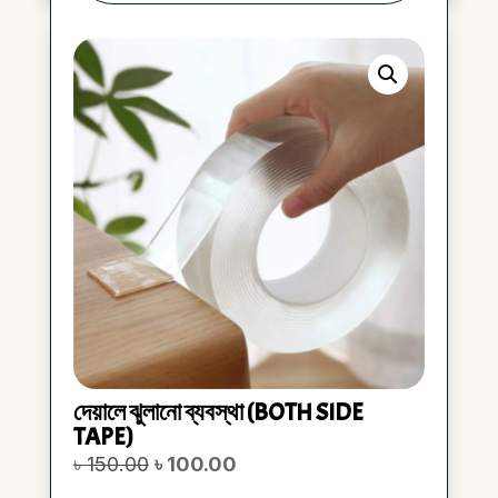
দেয়ালে ঝুলানো ব্যবস্থা (BOTH SIDE
TAPE)
Original
Current
৳
150.00
৳
100.00
price
price