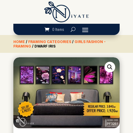
0 Items
HOME
/
FRAMING CATEGORIES
/
GIRLS FASHION -
FRAMING
/ DWARF IRIS