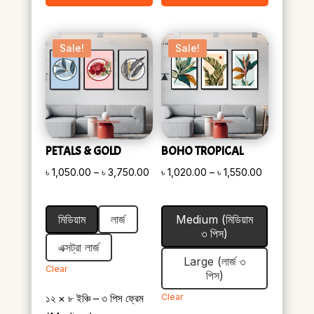
Sale!
Sale!
PETALS & GOLD
BOHO TROPICAL
Price
Price
৳
1,050.00
–
৳
3,750.00
৳
1,020.00
–
৳
1,550.00
range:
range:
৳ 1,050.00
৳ 1,020.00
মিডিয়াম
লার্জ
Medium (মিডিয়াম
through
through
৩ পিস)
৳ 3,750.00
৳ 1,550.00
এক্সট্রা লার্জ
Large (লার্জ ৩
Clear
পিস)
১২ × ৮ ইঞ্চি – ৩ পিস ফ্রেম
Clear