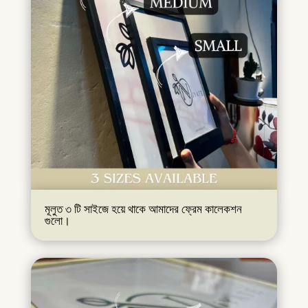
মূলুত ৩ টি সাইজে হয়ে থাকে আমাদের ফ্রেম কালেকশন
গুলো।