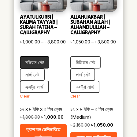
AYATUL KURSI |
ALLAHUAKBAR |
KALIMA TAYYAB |
SUBAHAN ALLAH |
SURAH FATEHA –
ALHAMDULILLAH –
CALLIGRAPHY
CALLIGRAPHY
Price
Price
৳
1,000.00
–
৳
3,800.00
৳
1,050.00
–
৳
3,800.00
range:
range:
৳ 1,000.00
৳ 1,050.00
মডিয়াম সেট
মিডিয়াম সেট
through
through
৳ 3,800.00
৳ 3,800.00
লার্জ সেট
লার্জ সেট
এক্সট্রা লার্জ
এক্সট্রা লার্জ
Clear
Clear
১২ x ৮ ইঞ্চি x ৩ পিস ফ্রেম
১২ × ৮ ইঞ্চি – ৩ পিস ফ্রেম
Original
Current
(Medium)
৳
1,800.00
৳
1,000.00
price
price
Original
Current
৳
2,160.00
৳
1,050.00
ক্যাশ অন ডেলিভারিতে
was:
is:
price
price