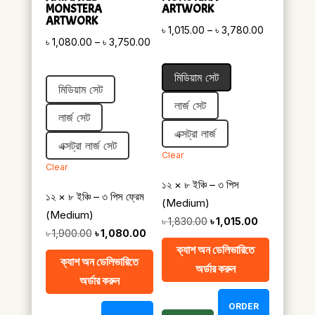
MONSTERA
ARTWORK
ARTWORK
Price
৳
1,015.00
–
৳
3,780.00
Price
৳
1,080.00
–
৳
3,750.00
range:
range:
৳ 1,015.00
মিডিয়াম সেট
৳ 1,080.00
through
মিডিয়াম সেট
through
৳ 3,780.00
লার্জ সেট
৳ 3,750.00
লার্জ সেট
এক্সট্রা লার্জ
এক্সট্রা লার্জ সেট
Clear
Clear
১২ × ৮ ইঞ্চি – ৩ পিস
১২ × ৮ ইঞ্চি – ৩ পিস ফ্রেম
(Medium)
(Medium)
Original
Current
৳
1,830.00
৳
1,015.00
Original
Current
৳
1,900.00
৳
1,080.00
price
price
ক্যাশ অন ডেলিভারিতে
price
price
was:
is:
ক্যাশ অন ডেলিভারিতে
অর্ডার করুন
was:
is:
৳ 1,830.00.
৳ 1,015.00.
অর্ডার করুন
৳ 1,900.00.
৳ 1,080.00.
ORDER