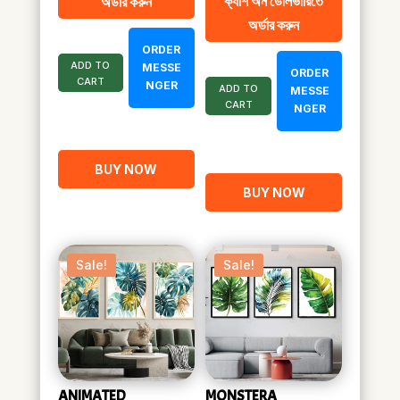
ক্যাশ অন ডেলিভারিতে
অর্ডার করুন
৳ 1,800.00.
৳ 1,000.00.
was:
is:
অর্ডার করুন
৳ 2,160.00.
৳ 1,050.00.
ORDER
ADD TO
MESSE
ORDER
CART
NGER
ADD TO
MESSE
CART
NGER
BUY NOW
BUY NOW
Sale!
Sale!
ANIMATED
MONSTERA