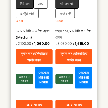
মিডিয়াম
লার্জ
মডিয়াম সেট
through
through
৳ 3,780.00
৳ 2,375.00
এক্সট্রা লার্জ
লার্জ সেট
Clear
Clear
১২ × ৮ ইঞ্চি – ৩ পিস ফ্রেম
সাইজ : ১২ x ৮ ইঞ্চি x ৫ পিস
(Medium)
ফ্রেম
Original
Current
Original
Current
৳
2,100.00
৳
1,060.00
৳
3,030.00
৳
1,515.00
price
price
price
price
ক্যাশ অন ডেলিভারিতে
ক্যাশ অন ডেলিভারিতে
was:
is:
was:
is:
অর্ডার করুন
অর্ডার করুন
৳ 2,100.00.
৳ 1,060.00.
৳ 3,030.00.
৳ 1,515.00.
ORDER
ORDER
ADD TO
ADD TO
MESSE
MESSE
CART
CART
NGER
NGER
BUY NOW
BUY NOW