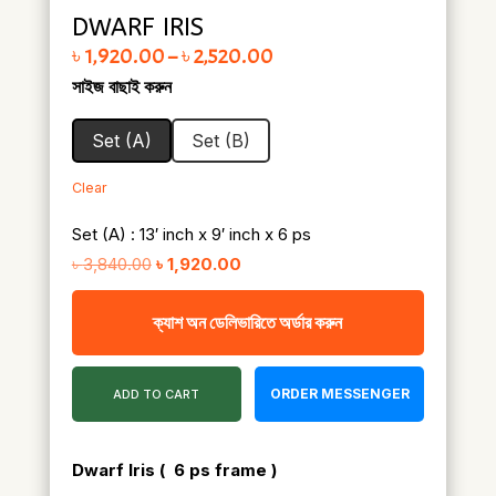
DWARF IRIS
Price range: ৳ 1,920.00 through ৳ 2,520.00
৳
1,920.00
–
৳
2,520.00
সাইজ বাছাই করুন
Set (A)
Set (B)
Clear
Set (A) : 13′ inch x 9′ inch x 6 ps
Original
Current
৳
3,840.00
৳
1,920.00
price
price
ক্যাশ অন ডেলিভারিতে অর্ডার করুন
was:
is:
৳ 3,840.00.
৳ 1,920.00.
ORDER MESSENGER
ADD TO CART
Dwarf Iris
( 6 ps frame )