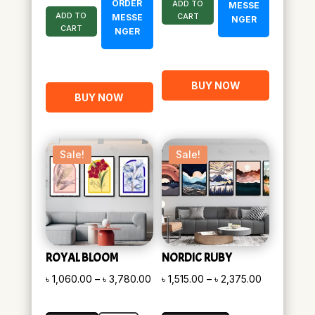
ORDER
ADD TO
MESSE
ADD TO
CART
MESSE
NGER
CART
NGER
BUY NOW
BUY NOW
Sale!
Sale!
ROYAL BLOOM
NORDIC RUBY
Price
Price
৳
1,060.00
–
৳
3,780.00
৳
1,515.00
–
৳
2,375.00
range:
range:
৳ 1,060.00
৳ 1,515.00