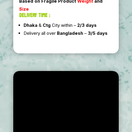
Based on Fragile Product
Weight
and
Size
DELIVERY TIME :
Dhaka
&
Ctg
City within –
2/3 days
Delivery all over
Bangladesh
–
3/5 days