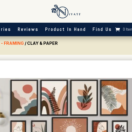
ries
Reviews
Product In Hand
Find Us
0 Ite
- FRAMING
/ CLAY & PAPER