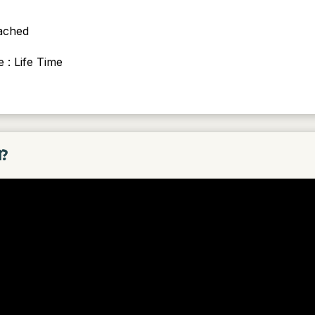
ached
 : Life Time
া?