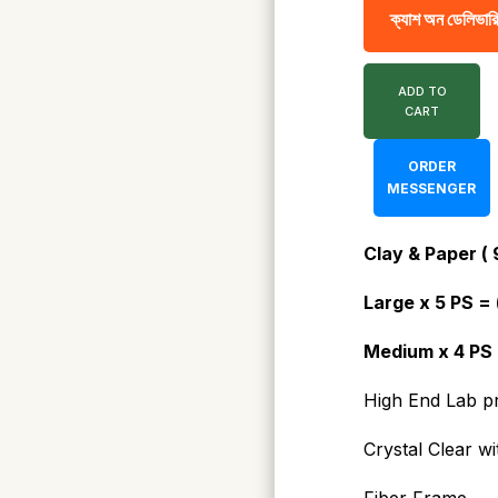
ক্যাশ অন ডেলিভারি
ADD TO
CART
ORDER
MESSENGER
Clay & Paper ( 
Large x 5 PS = (
Medium x 4 PS =
High End Lab pr
Crystal Clear wi
Fiber Frame