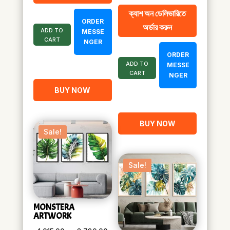
price
price
ক্যাশ অন ডেলিভারিতে
was:
is:
ORDER
অর্ডার করুন
ADD TO
৳ 1,800.00.
৳ 1,000.00.
MESSE
CART
NGER
ORDER
ADD TO
MESSE
CART
NGER
BUY NOW
BUY NOW
Sale!
Sale!
MONSTERA
ARTWORK