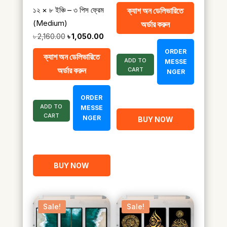
price
price
১২ × ৮ ইঞ্চি – ৩ পিস ফ্রেম
ক্যাশ অন ডেলিভারিতে
was:
is:
(Medium)
অর্ডার করুন
৳ 2,100.00.
৳ 1,050.00.
Original
Current
৳
2,160.00
৳
1,050.00
price
price
ORDER
ক্যাশ অন ডেলিভারিতে
ADD TO
was:
is:
MESSE
অর্ডার করুন
CART
NGER
৳ 2,160.00.
৳ 1,050.00.
ORDER
ADD TO
MESSE
CART
NGER
BUY NOW
BUY NOW
Sale!
Sale!