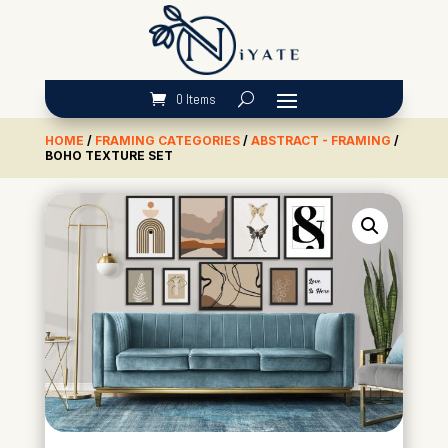
0 Items
HOME
/
FRAMING CATEGORIES
/
ABSTRACT - FRAMING
/
BOHO TEXTURE SET