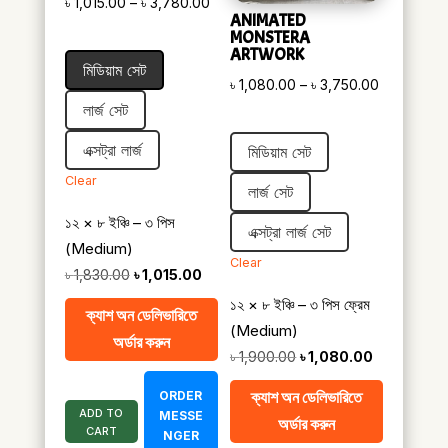
Price
৳
1,015.00
–
৳
3,780.00
ANIMATED
range:
MONSTERA
ARTWORK
৳ 1,015.00
মিডিয়াম সেট
through
Price
৳
1,080.00
–
৳
3,750.00
৳ 3,780.00
লার্জ সেট
range:
৳ 1,080.00
এক্সট্রা লার্জ
মিডিয়াম সেট
through
Clear
৳ 3,750.00
লার্জ সেট
১২ × ৮ ইঞ্চি – ৩ পিস
এক্সট্রা লার্জ সেট
(Medium)
Clear
Original
Current
৳
1,830.00
৳
1,015.00
price
price
১২ × ৮ ইঞ্চি – ৩ পিস ফ্রেম
ক্যাশ অন ডেলিভারিতে
was:
is:
(Medium)
অর্ডার করুন
৳ 1,830.00.
৳ 1,015.00.
Original
Current
৳
1,900.00
৳
1,080.00
price
price
ক্যাশ অন ডেলিভারিতে
ORDER
was:
is:
ADD TO
MESSE
অর্ডার করুন
CART
৳ 1,900.00.
৳ 1,080.00.
NGER