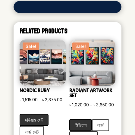
RELATED PRODUCTS
Sale!
Sale!
NORDIC RUBY
RADIANT ARTWORK
SET
Price
৳
1,515.00
–
৳
2,375.00
Price
৳
1,020.00
–
৳
3,650.00
range:
range:
৳ 1,515.00
মডিয়াম সেট
৳ 1,020.00
through
মিডিয়াম
লার্জ
through
৳ 2,375.00
লার্জ সেট