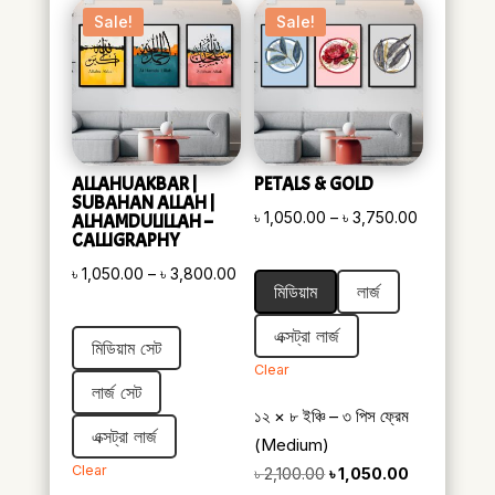
Sale!
Sale!
ALLAHUAKBAR |
PETALS & GOLD
SUBAHAN ALLAH |
Price
৳
1,050.00
–
৳
3,750.00
ALHAMDULILLAH –
CALLIGRAPHY
range:
Price
৳
1,050.00
–
৳
3,800.00
৳ 1,050.00
মিডিয়াম
লার্জ
range:
through
৳ 1,050.00
৳ 3,750.00
এক্সট্রা লার্জ
মিডিয়াম সেট
through
Clear
৳ 3,800.00
লার্জ সেট
১২ × ৮ ইঞ্চি – ৩ পিস ফ্রেম
এক্সট্রা লার্জ
(Medium)
Clear
Original
Current
৳
2,100.00
৳
1,050.00