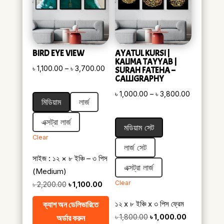
BIRD EYE VIEW
AYATUL KURSI |
KALIMA TAYYAB |
Price
৳
1,100.00
–
৳
3,700.00
SURAH FATEHA –
CALLIGRAPHY
range:
Price
৳ 1,100.00
৳
1,000.00
–
৳
3,800.00
মিডিয়াম
লার্জ
range:
through
৳ 1,000.00
৳ 3,700.00
এক্সট্রা লার্জ
মডিয়াম সেট
through
Clear
৳ 3,800.0
লার্জ সেট
সাইজ : ১২ × ৮ ইঞ্চি – ৩ পিস
এক্সট্রা লার্জ
(Medium)
Clear
Original
Current
৳
2,200.00
৳
1,100.00
price
price
১২ x ৮ ইঞ্চি x ৩ পিস ফ্রেম
ক্যাশ অন ডেলিভারিতে
was:
is:
Original
Current
৳
1,800.00
৳
1,000.00
অর্ডার করুন
৳ 2,200.00.
৳ 1,100.00.