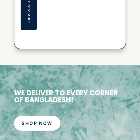
T
O
C
A
R
T
WE DELIVER TO EVERY CORNER
OF BANGLADESH!
SHOP NOW