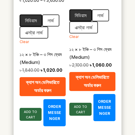
৳
1,020.00
–
৳
3,650.00
range:
range:
৳ 1,060.00
মিডিয়াম
লার্জ
৳ 1,020.00
through
মিডিয়াম
লার্জ
through
৳ 3,780.0
এক্সট্রা লার্জ
৳ 3,650.00
এক্সট্রা লার্জ
Clear
Clear
১২ × ৮ ইঞ্চি – ৩ পিস ফ্রেম
১২ × ৮ ইঞ্চি – ৩ পিস ফ্রেম
(Medium)
(Medium)
Original
Current
৳
2,100.00
৳
1,060.00
Original
Current
৳
1,840.00
৳
1,020.00
price
price
ক্যাশ অন ডেলিভারিতে
price
price
was:
is:
ক্যাশ অন ডেলিভারিতে
অর্ডার করুন
was:
is:
৳ 2,100.00.
৳ 1,060.00.
অর্ডার করুন
৳ 1,840.00.
৳ 1,020.00.
ORDER
ORDER
ADD TO
MESSE
ADD TO
CART
MESSE
NGER
CART
NGER