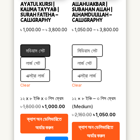
AYATUL KURSI |
ALLAHUAKBAR |
KALIMA TAYYAB |
SUBAHAN ALLAH |
SURAH FATEHA –
ALHAMDULILLAH –
CALLIGRAPHY
CALLIGRAPHY
Price
Price
৳
1,000.00
–
৳
3,800.00
৳
1,050.00
–
৳
3,800.00
range:
range:
৳ 1,000.00
৳ 1,050.00
মডিয়াম সেট
মিডিয়াম সেট
through
through
৳ 3,800.00
৳ 3,800.00
লার্জ সেট
লার্জ সেট
এক্সট্রা লার্জ
এক্সট্রা লার্জ
Clear
Clear
১২ x ৮ ইঞ্চি x ৩ পিস ফ্রেম
১২ × ৮ ইঞ্চি – ৩ পিস ফ্রেম
Original
Current
(Medium)
৳
1,800.00
৳
1,000.00
price
price
Original
Current
৳
2,160.00
৳
1,050.00
ক্যাশ অন ডেলিভারিতে
was:
is:
price
price
ক্যাশ অন ডেলিভারিতে
অর্ডার করুন
৳ 1,800.00.
৳ 1,000.00.
was:
is:
অর্ডার করুন
৳ 2,160.00.
৳ 1,050.00.