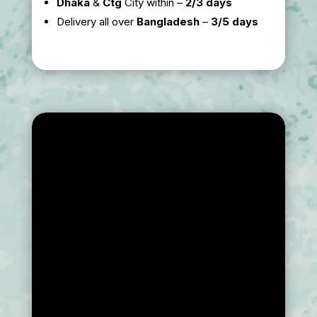
Dhaka
&
Ctg
City within –
2/3 days
Delivery all over
Bangladesh
–
3/5 days