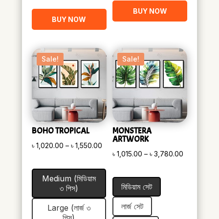
BUY NOW
BUY NOW
Sale!
Sale!
BOHO TROPICAL
MONSTERA
ARTWORK
Price
৳
1,020.00
–
৳
1,550.00
Price
৳
1,015.00
–
৳
3,780.00
range:
range:
৳ 1,020.00
Medium (মিডিয়াম
৳ 1,015.00
through
মিডিয়াম সেট
৩ পিস)
through
৳ 1,550.00
৳ 3,780.00
লার্জ সেট
Large (লার্জ ৩
পিস)