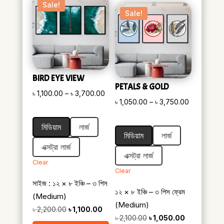
Sale!
Sale!
BIRD EYE VIEW
PETALS & GOLD
Price
৳
1,100.00
–
৳
3,700.00
Price
৳
1,050.00
–
৳
3,750.00
range:
range:
৳ 1,100.00
মিডিয়াম
লার্জ
৳ 1,050.00
through
মিডিয়াম
লার্জ
through
৳ 3,700.00
এক্সট্রা লার্জ
৳ 3,750.00
এক্সট্রা লার্জ
Clear
Clear
সাইজ : ১২ × ৮ ইঞ্চি – ৩ পিস
১২ × ৮ ইঞ্চি – ৩ পিস ফ্রেম
(Medium)
(Medium)
Original
Current
৳
2,200.00
৳
1,100.00
Original
Current
৳
2,100.00
৳
1,050.00
price
price