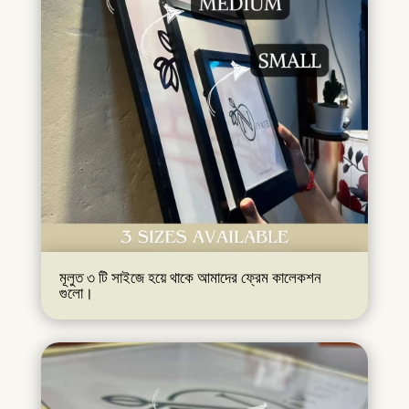
মূলুত ৩ টি সাইজে হয়ে থাকে আমাদের ফ্রেম কালেকশন
গুলো।