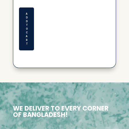
price
price
was:
is:
৳ 150.00.
৳ 100.00.
A
D
D
T
O
C
A
R
T
WE DELIVER TO EVERY CORNER
OF BANGLADESH!