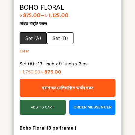
BOHO FLORAL
Price range: ৳ 875.00 through ৳ 1,125.00
৳
875.00
–
৳
1,125.00
সাইজ বাছাই করুন
Set (A)
Set (B)
Clear
Set (A) : 13 ‘ inch x 9 ‘ inch x 3 ps
Original
Current
৳
1,750.00
৳
875.00
price
price
ক্যাশ অন ডেলিভারিতে অর্ডার করুন
was:
is:
৳ 1,750.00.
৳ 875.00.
ORDER MESSENGER
ADD TO CART
Boho Floral
(3 ps frame )