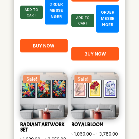
ORDER
ADD TO
MESSE
ORDER
CART
NGER
ADD TO
MESSE
CART
NGER
BUY NOW
BUY NOW
Sale!
Sale!
RADIANT ARTWORK
ROYAL BLOOM
SET
Price
৳
1,060.00
–
৳
3,780.00
Price