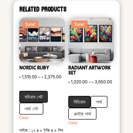
RELATED PRODUCTS
Sale!
Sale!
NORDIC RUBY
RADIANT ARTWORK
SET
Price
৳
1,515.00
–
৳
2,375.00
Price
৳
1,020.00
–
৳
3,650.00
range:
range:
৳ 1,515.00
মডিয়াম সেট
৳ 1,020.00
through
মিডিয়াম
লার্জ
through
৳ 2,375.00
লার্জ সেট
৳ 3,650.00
এক্সট্রা লার্জ
Clear
Clear
সাইজ : ১২ x ৮ ইঞ্চি x ৫ পিস