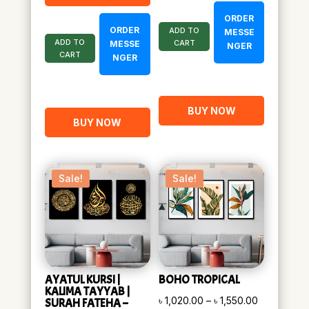
ORDER
ORDER
ADD TO
MESSE
ADD TO
CART
MESSE
NGER
CART
NGER
BUY NOW
BUY NOW
Sale!
Sale!
AYATUL KURSI |
BOHO TROPICAL
KALIMA TAYYAB |
Price
৳
1,020.00
–
৳
1,550.00
SURAH FATEHA –