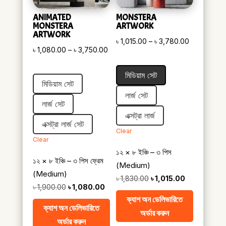
ANIMATED
MONSTERA
MONSTERA
ARTWORK
ARTWORK
Price
৳
1,015.00
–
৳
3,780.00
Price
৳
1,080.00
–
৳
3,750.00
range:
range:
৳ 1,015.00
মিডিয়াম সেট
৳ 1,080.00
through
মিডিয়াম সেট
through
৳ 3,780.00
লার্জ সেট
৳ 3,750.00
লার্জ সেট
এক্সট্রা লার্জ
এক্সট্রা লার্জ সেট
Clear
Clear
১২ × ৮ ইঞ্চি – ৩ পিস
১২ × ৮ ইঞ্চি – ৩ পিস ফ্রেম
(Medium)
(Medium)
Original
Current
৳
1,830.00
৳
1,015.00
Original
Current
৳
1,900.00
৳
1,080.00
price
price
ক্যাশ অন ডেলিভারিতে
price
price
was:
is:
ক্যাশ অন ডেলিভারিতে
অর্ডার করুন
was:
is:
৳ 1,830.00.
৳ 1,015.00.
অর্ডার করুন
৳ 1,900.00.
৳ 1,080.00.