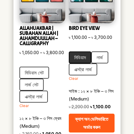
ALLAHUAKBAR |
BIRD EYE VIEW
SUBAHAN ALLAH |
Price
৳
1,100.00
–
৳
3,700.00
ALHAMDULILLAH –
CALLIGRAPHY
range:
Price
৳
1,050.00
–
৳
3,800.00
৳ 1,100.00
মিডিয়াম
লার্জ
range:
through
৳ 1,050.00
৳ 3,700.00
এক্সট্রা লার্জ
মিডিয়াম সেট
through
Clear
৳ 3,800.00
লার্জ সেট
সাইজ : ১২ × ৮ ইঞ্চি – ৩ পিস
এক্সট্রা লার্জ
(Medium)
Clear
Original
Current
৳
2,200.00
৳
1,100.00
price
price
১২ × ৮ ইঞ্চি – ৩ পিস ফ্রেম
ক্যাশ অন ডেলিভারিতে
was:
is:
(Medium)
অর্ডার করুন
৳ 2,200.00.
৳ 1,100.00.
Original
Current
৳
2,160.00
৳
1,050.00