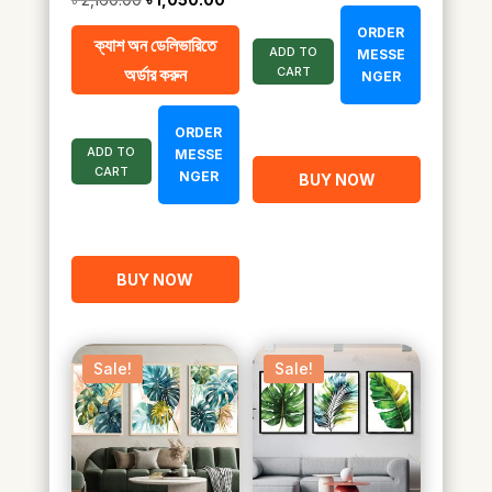
price
price
ORDER
ক্যাশ অন ডেলিভারিতে
ADD TO
was:
is:
MESSE
অর্ডার করুন
CART
NGER
৳ 2,160.00.
৳ 1,050.00.
ORDER
ADD TO
MESSE
CART
NGER
BUY NOW
BUY NOW
Sale!
Sale!