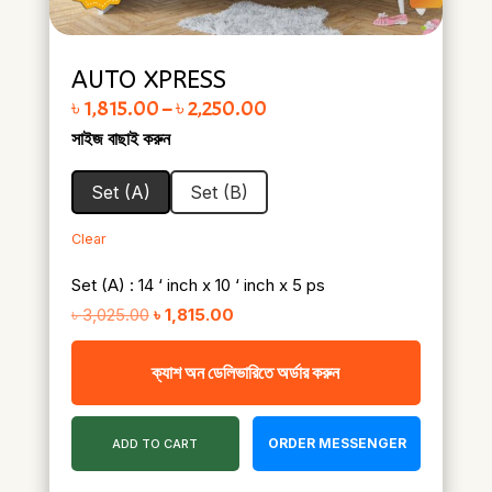
AUTO XPRESS
Price range: ৳ 1,815.00 through ৳ 2,250.00
৳
1,815.00
–
৳
2,250.00
সাইজ বাছাই করুন
Set (A)
Set (B)
Clear
Set (A) : 14 ‘ inch x 10 ‘ inch x 5 ps
Original
Current
৳
3,025.00
৳
1,815.00
price
price
ক্যাশ অন ডেলিভারিতে অর্ডার করুন
was:
is:
৳ 3,025.00.
৳ 1,815.00.
ORDER MESSENGER
ADD TO CART