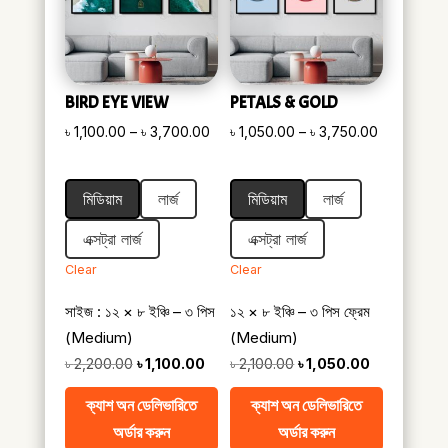
BIRD EYE VIEW
PETALS & GOLD
Price
Price
৳
1,100.00
–
৳
3,700.00
৳
1,050.00
–
৳
3,750.00
range:
range:
৳ 1,100.00
৳ 1,050.00
মিডিয়াম
লার্জ
মিডিয়াম
লার্জ
through
through
৳ 3,700.00
৳ 3,750.00
এক্সট্রা লার্জ
এক্সট্রা লার্জ
Clear
Clear
সাইজ : ১২ × ৮ ইঞ্চি – ৩ পিস
১২ × ৮ ইঞ্চি – ৩ পিস ফ্রেম
(Medium)
(Medium)
Original
Current
Original
Current
৳
2,200.00
৳
1,100.00
৳
2,100.00
৳
1,050.00
price
price
price
price
ক্যাশ অন ডেলিভারিতে
ক্যাশ অন ডেলিভারিতে
was:
is:
was:
is:
অর্ডার করুন
অর্ডার করুন
৳ 2,200.00.
৳ 1,100.00.
৳ 2,100.00.
৳ 1,050.00.