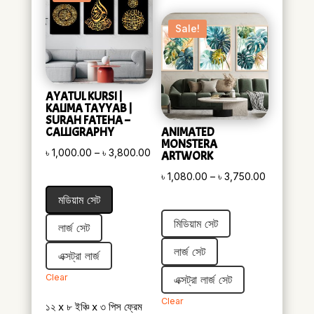
Sale!
AYATUL KURSI |
KALIMA TAYYAB |
SURAH FATEHA –
CALLIGRAPHY
ANIMATED
MONSTERA
Price
৳
1,000.00
–
৳
3,800.00
ARTWORK
range:
Price
৳
1,080.00
–
৳
3,750.00
৳ 1,000.00
range:
মডিয়াম সেট
through
৳ 1,080.00
মিডিয়াম সেট
৳ 3,800.00
লার্জ সেট
through
৳ 3,750.00
লার্জ সেট
এক্সট্রা লার্জ
Clear
এক্সট্রা লার্জ সেট
Clear
১২ x ৮ ইঞ্চি x ৩ পিস ফ্রেম