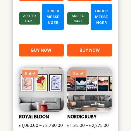
ORDER
ORDER
ADD TO
ADD TO
MESSE
MESSE
CART
CART
NGER
NGER
BUY NOW
BUY NOW
Sale!
Sale!
ROYAL BLOOM
NORDIC RUBY
Price
Price
৳
1,060.00
–
৳
3,780.00
৳
1,515.00
–
৳
2,375.00