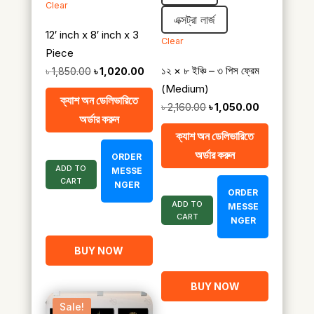
Clear
এক্সট্রা লার্জ
12′ inch x 8′ inch x 3
Clear
Piece
১২ × ৮ ইঞ্চি – ৩ পিস ফ্রেম
Original
Current
৳
1,850.00
৳
1,020.00
(Medium)
price
price
ক্যাশ অন ডেলিভারিতে
Original
Current
was:
is:
৳
2,160.00
৳
1,050.00
অর্ডার করুন
price
price
৳ 1,850.00.
৳ 1,020.00.
ক্যাশ অন ডেলিভারিতে
was:
is:
অর্ডার করুন
ORDER
৳ 2,160.00.
৳ 1,050.00.
ADD TO
MESSE
CART
NGER
ORDER
ADD TO
MESSE
CART
NGER
BUY NOW
BUY NOW
Sale!