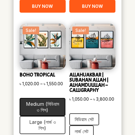
BUY NOW
BUY NOW
Sale!
Sale!
BOHO TROPICAL
ALLAHUAKBAR |
SUBAHAN ALLAH |
Price
৳
1,020.00
–
৳
1,550.00
ALHAMDULILLAH –
CALLIGRAPHY
range:
Price
৳ 1,020.00
৳
1,050.00
–
৳
3,800.00
Medium (মিডিয়াম
range:
through
৩ পিস)
৳ 1,050.00
৳ 1,550.00
মিডিয়াম সেট
Large (লার্জ ৩
through
পিস)
৳ 3,800.00
লার্জ সেট