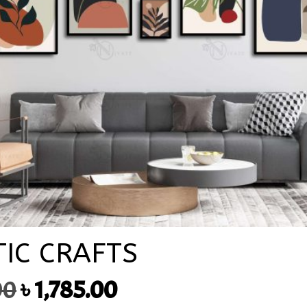
TIC CRAFTS
Original
Current
00
৳
1,785.00