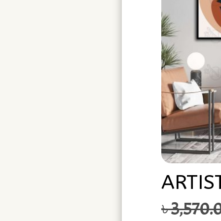
ARTIS
৳
3,570.