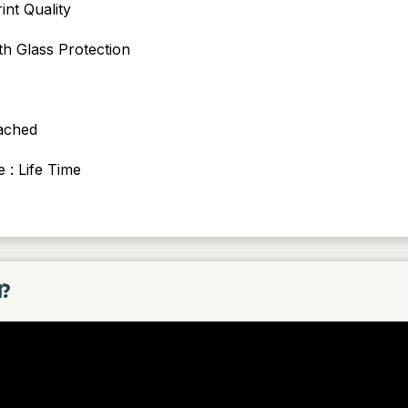
int Quality
th Glass Protection
ached
 : Life Time
া?