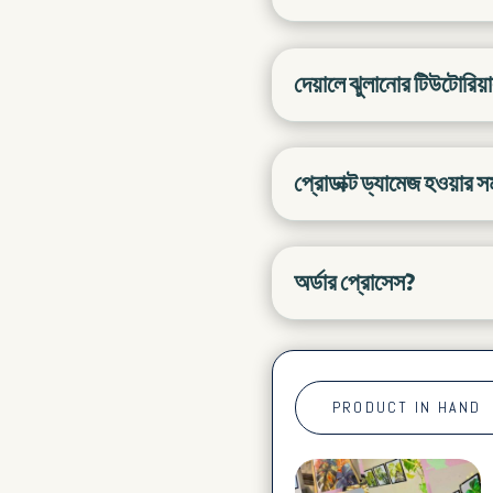
দেয়ালে ঝুলানোর টিউটোরিয়
প্রোডাক্ট ড্যামেজ হওয়ার 
অর্ডার প্রোসেস?
PRODUCT IN HAND