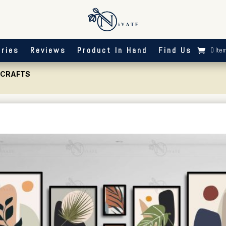
ries
Reviews
Product In Hand
Find Us
0 Ite
C CRAFTS