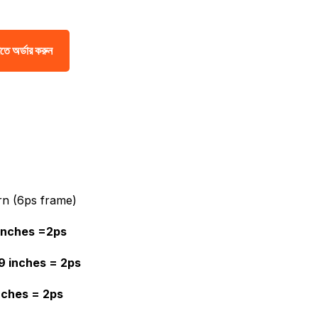
price
price
was:
is:
৳ 3,570.00.
৳ 1,785.00.
তে অর্ডার করুন
ern (6ps frame)
 inches =2ps
9 inches = 2ps
inches = 2ps