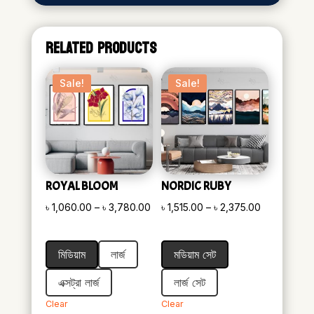
RELATED PRODUCTS
Sale!
Sale!
ROYAL BLOOM
NORDIC RUBY
Price
Price
৳
1,060.00
–
৳
3,780.00
৳
1,515.00
–
৳
2,375.00
range:
range:
৳ 1,060.00
৳ 1,515.00
মিডিয়াম
লার্জ
মডিয়াম সেট
through
through
৳ 3,780.00
৳ 2,375.00
এক্সট্রা লার্জ
লার্জ সেট
Clear
Clear