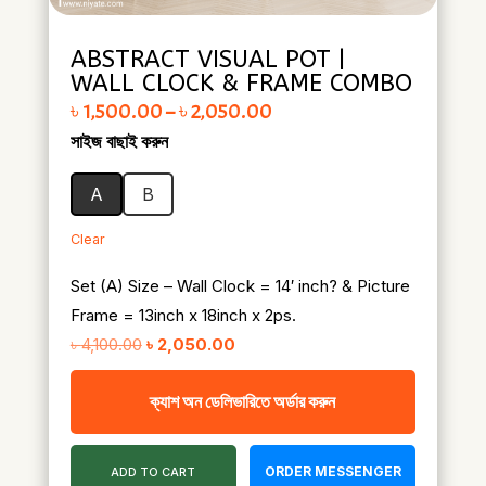
ABSTRACT VISUAL POT |
WALL CLOCK & FRAME COMBO
Price range: ৳ 1,500.00 through ৳ 2,050.00
৳
1,500.00
–
৳
2,050.00
সাইজ বাছাই করুন
A
B
Clear
Set (A) Size – Wall Clock = 14′ inch? & Picture
Frame = 13inch x 18inch x 2ps.
Original
Current
৳
4,100.00
৳
2,050.00
price
price
ক্যাশ অন ডেলিভারিতে অর্ডার করুন
was:
is:
৳ 4,100.00.
৳ 2,050.00.
ORDER MESSENGER
ADD TO CART