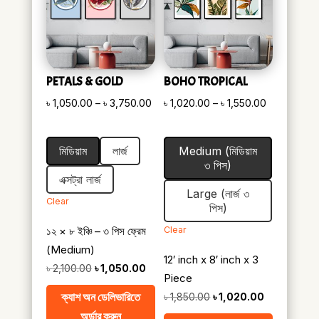
PETALS & GOLD
BOHO TROPICAL
Price
Price
৳
1,050.00
–
৳
3,750.00
৳
1,020.00
–
৳
1,550.00
range:
range:
৳ 1,050.00
৳ 1,020.00
মিডিয়াম
লার্জ
Medium (মিডিয়াম
through
through
৩ পিস)
৳ 3,750.00
৳ 1,550.00
এক্সট্রা লার্জ
Large (লার্জ ৩
Clear
পিস)
১২ × ৮ ইঞ্চি – ৩ পিস ফ্রেম
Clear
(Medium)
12′ inch x 8′ inch x 3
Original
Current
৳
2,100.00
৳
1,050.00
Piece
price
price
Original
Current
ক্যাশ অন ডেলিভারিতে
৳
1,850.00
৳
1,020.00
was:
is:
price
price
অর্ডার করুন