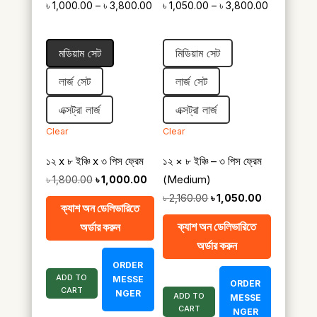
Price
Price
৳
1,000.00
–
৳
3,800.00
৳
1,050.00
–
৳
3,800.00
range:
range:
৳ 1,000.00
৳ 1,050.00
মডিয়াম সেট
মিডিয়াম সেট
through
through
৳ 3,800.00
৳ 3,800.00
লার্জ সেট
লার্জ সেট
এক্সট্রা লার্জ
এক্সট্রা লার্জ
Clear
Clear
১২ x ৮ ইঞ্চি x ৩ পিস ফ্রেম
১২ × ৮ ইঞ্চি – ৩ পিস ফ্রেম
Original
Current
(Medium)
৳
1,800.00
৳
1,000.00
price
price
Original
Current
৳
2,160.00
৳
1,050.00
ক্যাশ অন ডেলিভারিতে
was:
is:
price
price
ক্যাশ অন ডেলিভারিতে
অর্ডার করুন
৳ 1,800.00.
৳ 1,000.00.
was:
is:
অর্ডার করুন
৳ 2,160.00.
৳ 1,050.00.
ORDER
ADD TO
MESSE
ORDER
CART
NGER
ADD TO
MESSE
CART
NGER