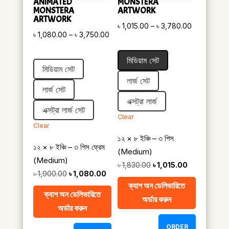
ANIMATED
MONSTERA
MONSTERA
ARTWORK
ARTWORK
Price
৳
1,015.00
–
৳
3,780.00
Price
৳
1,080.00
–
৳
3,750.00
range:
range:
৳ 1,015.00
মিডিয়াম সেট
৳ 1,080.00
through
মিডিয়াম সেট
through
৳ 3,780.00
লার্জ সেট
৳ 3,750.00
লার্জ সেট
এক্সট্রা লার্জ
এক্সট্রা লার্জ সেট
Clear
Clear
১২ × ৮ ইঞ্চি – ৩ পিস
১২ × ৮ ইঞ্চি – ৩ পিস ফ্রেম
(Medium)
(Medium)
Original
Current
৳
1,830.00
৳
1,015.00
Original
Current
৳
1,900.00
৳
1,080.00
price
price
ক্যাশ অন ডেলিভারিতে
price
price
was:
is:
ক্যাশ অন ডেলিভারিতে
অর্ডার করুন
was:
is:
৳ 1,830.00.
৳ 1,015.00.
অর্ডার করুন
৳ 1,900.00.
৳ 1,080.00.
ORDER