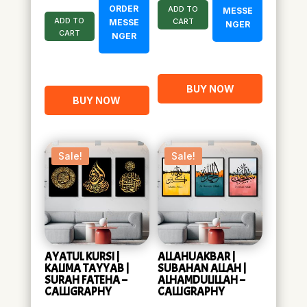
ORDER
ADD TO
MESSE
ADD TO
CART
MESSE
NGER
CART
NGER
BUY NOW
BUY NOW
Sale!
Sale!
AYATUL KURSI |
ALLAHUAKBAR |
KALIMA TAYYAB |
SUBAHAN ALLAH |
SURAH FATEHA –
ALHAMDULILLAH –
CALLIGRAPHY
CALLIGRAPHY