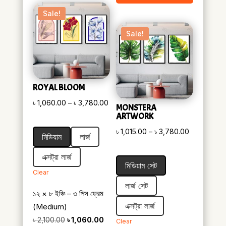
Sale!
Sale!
ROYAL BLOOM
Price
৳
1,060.00
–
৳
3,780.00
MONSTERA
range:
ARTWORK
৳ 1,060.00
Price
৳
1,015.00
–
৳
3,780.00
মিডিয়াম
লার্জ
through
range:
৳ 3,780.00
এক্সট্রা লার্জ
৳ 1,015.00
মিডিয়াম সেট
through
Clear
৳ 3,780.00
লার্জ সেট
১২ × ৮ ইঞ্চি – ৩ পিস ফ্রেম
এক্সট্রা লার্জ
(Medium)
Original
Current
৳
2,100.00
৳
1,060.00
Clear