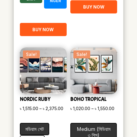
NGER
BUY NOW
BUY NOW
Sale!
Sale!
NORDIC RUBY
BOHO TROPICAL
Price
Price
৳
1,515.00
–
৳
2,375.00
৳
1,020.00
–
৳
1,550.00
range:
range:
৳ 1,515.00
৳ 1,020.00
মডিয়াম সেট
Medium (মিডিয়াম
through
through
৩ পিস)