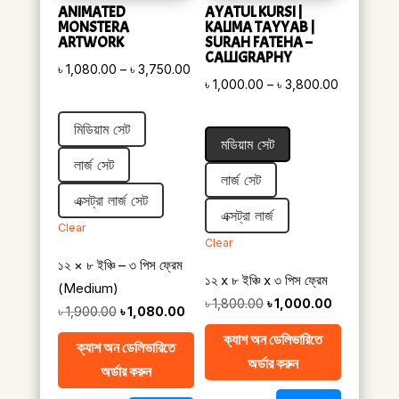
ANIMATED
AYATUL KURSI |
MONSTERA
KALIMA TAYYAB |
ARTWORK
SURAH FATEHA –
CALLIGRAPHY
Price
৳
1,080.00
–
৳
3,750.00
Price
৳
1,000.00
–
৳
3,800.00
range:
range:
৳ 1,080.00
মিডিয়াম সেট
৳ 1,000.00
through
মডিয়াম সেট
through
৳ 3,750.00
লার্জ সেট
৳ 3,800.0
লার্জ সেট
এক্সট্রা লার্জ সেট
এক্সট্রা লার্জ
Clear
Clear
১২ × ৮ ইঞ্চি – ৩ পিস ফ্রেম
১২ x ৮ ইঞ্চি x ৩ পিস ফ্রেম
(Medium)
Original
Current
৳
1,800.00
৳
1,000.00
Original
Current
৳
1,900.00
৳
1,080.00
price
price
price
price
ক্যাশ অন ডেলিভারিতে
ক্যাশ অন ডেলিভারিতে
was:
is:
was:
is:
অর্ডার করুন
অর্ডার করুন
৳ 1,800.00.
৳ 1,000.00.
৳ 1,900.00.
৳ 1,080.00.