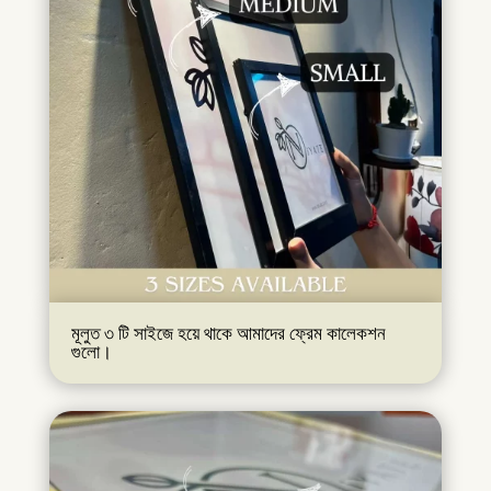
মূলুত ৩ টি সাইজে হয়ে থাকে আমাদের ফ্রেম কালেকশন
গুলো।