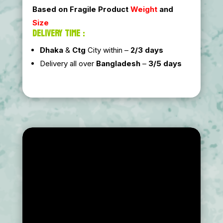
Based on Fragile Product
Weight
and
Size
DELIVERY TIME :
Dhaka
&
Ctg
City within –
2/3 days
Delivery all over
Bangladesh
–
3/5 days