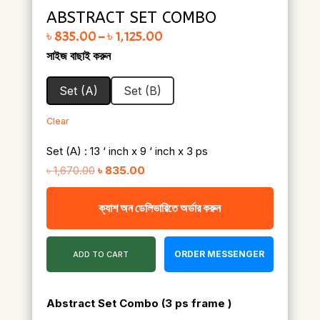
ABSTRACT SET COMBO
Price range: ৳ 835.00 through ৳ 1,125.00
৳
835.00
–
৳
1,125.00
সাইজ বাছাই করুন
Set (A)
Set (B)
Clear
Set (A) : 13 ‘ inch x 9 ‘ inch x 3 ps
Original
Current
৳
1,670.00
৳
835.00
price
price
ক্যাশ অন ডেলিভারিতে অর্ডার করুন
was:
is:
৳ 1,670.00.
৳ 835.00.
ORDER MESSENGER
ADD TO CART
Abstract Set Combo
(3 ps frame )