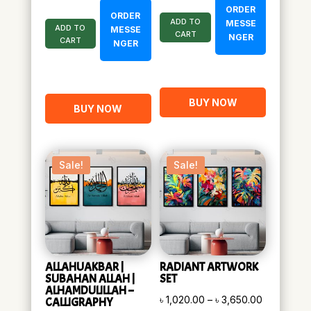
ORDER
ORDER
ADD TO
MESSE
ADD TO
MESSE
CART
NGER
CART
NGER
BUY NOW
BUY NOW
Sale!
Sale!
ALLAHUAKBAR |
RADIANT ARTWORK
SUBAHAN ALLAH |
SET
ALHAMDULILLAH –
Price
৳
1,020.00
–
৳
3,650.00
CALLIGRAPHY