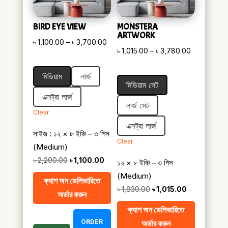
BIRD EYE VIEW
MONSTERA
ARTWORK
Price
৳
1,100.00
–
৳
3,700.00
Price
৳
1,015.00
–
৳
3,780.00
range:
range:
৳ 1,100.00
মিডিয়াম
লার্জ
৳ 1,015.00
through
মিডিয়াম সেট
through
৳ 3,700.00
এক্সট্রা লার্জ
৳ 3,780.00
লার্জ সেট
Clear
এক্সট্রা লার্জ
সাইজ : ১২ × ৮ ইঞ্চি – ৩ পিস
Clear
(Medium)
Original
Current
৳
2,200.00
৳
1,100.00
১২ × ৮ ইঞ্চি – ৩ পিস
price
price
(Medium)
ক্যাশ অন ডেলিভারিতে
was:
is:
Original
Current
৳
1,830.00
৳
1,015.00
অর্ডার করুন
৳ 2,200.00.
৳ 1,100.00.
price
price
ক্যাশ অন ডেলিভারিতে
was:
is:
ORDER
অর্ডার করুন