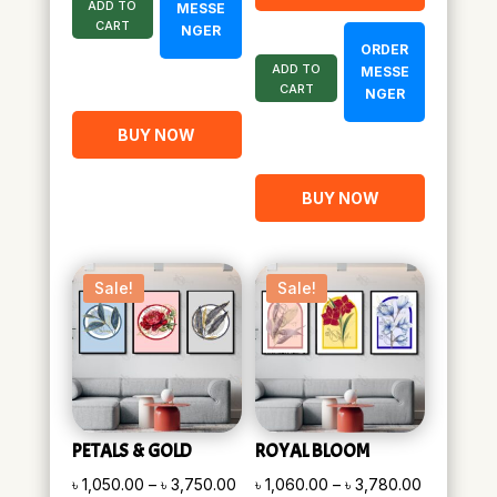
৳ 1,830.00.
৳ 1,015.00.
ADD TO
MESSE
CART
NGER
ORDER
ADD TO
MESSE
CART
NGER
BUY NOW
BUY NOW
Sale!
Sale!
PETALS & GOLD
ROYAL BLOOM
Price
Price
৳
1,050.00
–
৳
3,750.00
৳
1,060.00
–
৳
3,780.00