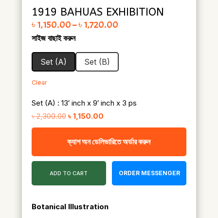
1919 BAHUAS EXHIBITION
Price range: ৳ 1,150.00 through ৳ 1,720.00
৳
1,150.00
–
৳
1,720.00
সাইজ বাছাই করুন
Set (A)
Set (B)
Clear
Set (A) : 13′ inch x 9′ inch x 3 ps
Original
Current
৳
2,300.00
৳
1,150.00
price
price
ক্যাশ অন ডেলিভারিতে অর্ডার করুন
was:
is:
৳ 2,300.00.
৳ 1,150.00.
ORDER MESSENGER
ADD TO CART
Botanical Illustration