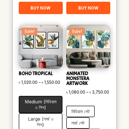
BUY NOW
BUY NOW
Sale!
Sale!
BOHO TROPICAL
ANIMATED
MONSTERA
Price
৳
1,020.00
–
৳
1,550.00
ARTWORK
range:
Price
৳
1,080.00
–
৳
3,750.00
৳ 1,020.00
range:
Medium (মিডিয়াম
through
৳ 1,080.00
৩ পিস)
মিডিয়াম সেট
৳ 1,550.00
through
Large (লার্জ ৩
৳ 3,750.00
লার্জ সেট
পিস)