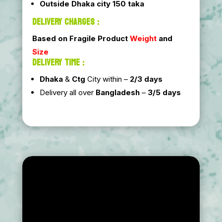
Outside Dhaka city 150 taka
DELIVERY CHARGES :
Based on Fragile Product
Weight
and
Size
DELIVERY TIME :
Dhaka
&
Ctg
City within –
2/3 days
Delivery all over
Bangladesh
–
3/5 days