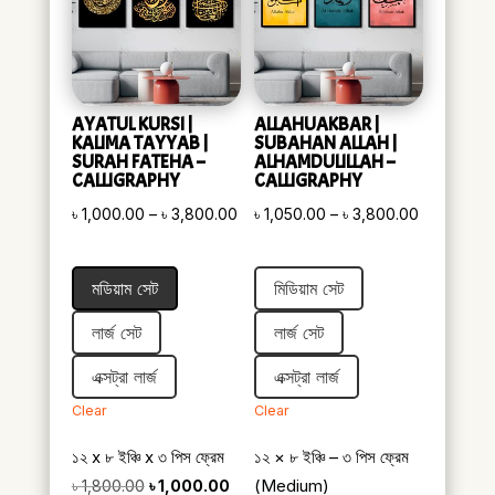
AYATUL KURSI |
ALLAHUAKBAR |
KALIMA TAYYAB |
SUBAHAN ALLAH |
SURAH FATEHA –
ALHAMDULILLAH –
CALLIGRAPHY
CALLIGRAPHY
Price
Price
৳
1,000.00
–
৳
3,800.00
৳
1,050.00
–
৳
3,800.00
range:
range:
৳ 1,000.00
৳ 1,050.00
মডিয়াম সেট
মিডিয়াম সেট
through
through
৳ 3,800.00
৳ 3,800.00
লার্জ সেট
লার্জ সেট
এক্সট্রা লার্জ
এক্সট্রা লার্জ
Clear
Clear
১২ x ৮ ইঞ্চি x ৩ পিস ফ্রেম
১২ × ৮ ইঞ্চি – ৩ পিস ফ্রেম
Original
Current
(Medium)
৳
1,800.00
৳
1,000.00