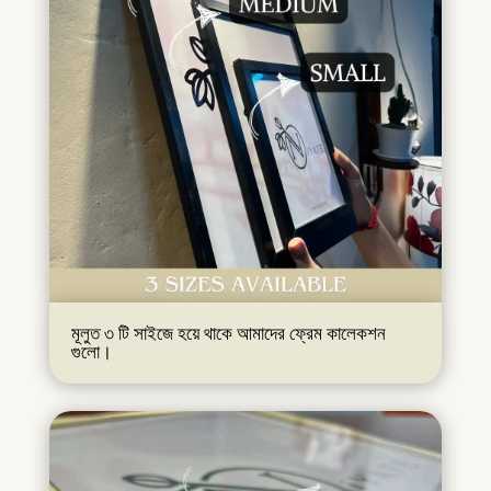
মূলুত ৩ টি সাইজে হয়ে থাকে আমাদের ফ্রেম কালেকশন
গুলো।