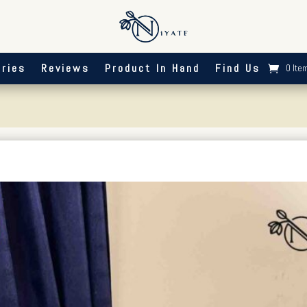
ries
Reviews
Product In Hand
Find Us
0 Ite