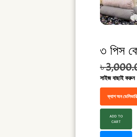
৩ পিস কো
৳
3,000.
সাইজ বাছাই করুন
ক্যাশ অন ডেলিভারি
ADD TO
CART