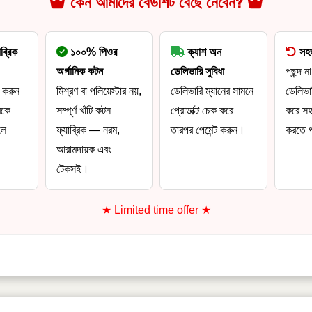
কেন আমাদের বেডশিট বেছে নেবেন?
ব্রিক
১০০% পিওর
ক্যাশ অন
সহজ
অর্গানিক কটন
ডেলিভারি সুবিধা
পছন্দ না
র করুন
মিশ্রণ বা পলিয়েস্টার নয়,
ডেলিভারি ম্যানের সামনে
ডেলিভার
িকে
সম্পূর্ণ খাঁটি কটন
প্রোডাক্ট চেক করে
করে সহজ
লে
ফ্যাব্রিক — নরম,
তারপর পেমেন্ট করুন।
করতে 
আরামদায়ক এবং
টেকসই।
★ Limited time offer ★