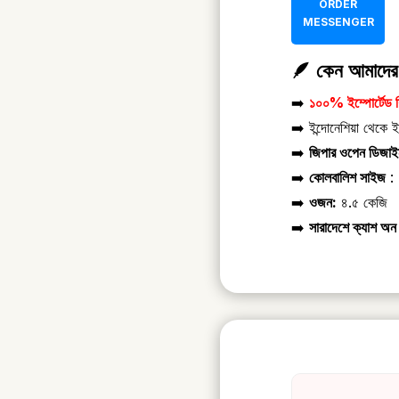
ORDER
MESSENGER
🪶 কেন আমাদের 
➡️
১০০%
ইম্পোর্টেড 
➡️ ইন্দোনেশিয়া থেকে ইম
➡️
জিপার ওপেন ডিজাই
➡️
কোলবালিশ সাইজ
: 
➡️
ওজন:
৪.৫ কেজি
➡️
সারাদেশে ক্যাশ অন